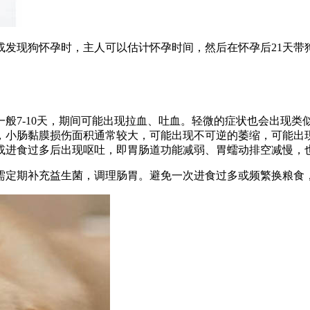
发现狗怀孕时，主人可以估计怀孕时间，然后在怀孕后21天带
般7-10天，期间可能出现拉血、吐血。轻微的症状也会出现
，小肠黏膜损伤面积通常较大，可能出现不可逆的萎缩，可能出
或进食过多后出现呕吐，即胃肠道功能减弱、胃蠕动排空减慢，
需定期补充益生菌，调理肠胃。避免一次进食过多或频繁换粮食