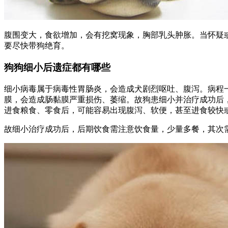
腹围变大，食欲增加，会有挖窝现象，胸部乳头肿胀。当怀疑或
要尽快带狗绝育。
狗狗细小后遗症都有哪些
细小病毒属于病毒性胃肠炎，会造成犬剧烈呕吐、腹泻。病程一
膜，会造成肠黏膜严重损伤、萎缩。故狗患细小并治疗成功后
进食粮食、零食后，可能容易出现腹泻、软便，甚至进食较快
故细小治疗成功后，后期饮食需注意饮食量，少量多餐，其次