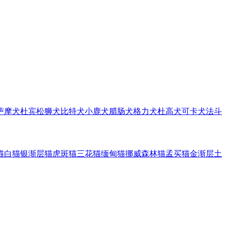
萨摩犬
杜宾
松狮犬
比特犬
小鹿犬
腊肠犬
格力犬
杜高犬
可卡犬
法斗
猫
白猫
银渐层猫
虎斑猫
三花猫
缅甸猫
挪威森林猫
孟买猫
金渐层
土