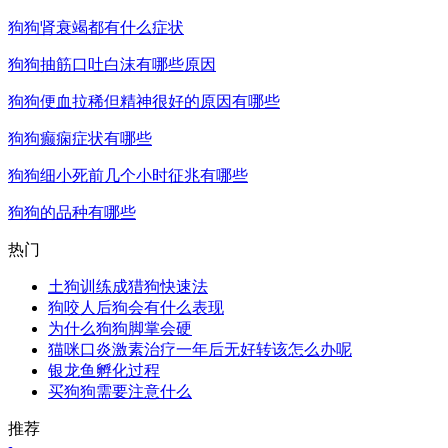
狗狗肾衰竭都有什么症状
狗狗抽筋口吐白沫有哪些原因
狗狗便血拉稀但精神很好的原因有哪些
狗狗癫痫症状有哪些
狗狗细小死前几个小时征兆有哪些
狗狗的品种有哪些
热门
土狗训练成猎狗快速法
狗咬人后狗会有什么表现
为什么狗狗脚掌会硬
猫咪口炎激素治疗一年后无好转该怎么办呢
银龙鱼孵化过程
买狗狗需要注意什么
推荐