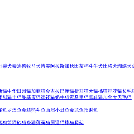
哥
柴犬
泰迪
德牧
马犬
博美
阿拉斯加
秋田
茶杯
斗牛犬
比格犬
蝴蝶犬
斯猫
中华田园猫
加菲猫
金吉拉
巴厘猫
折耳猫
犬猫
橘猫
狸花猫
长毛
矮脚猫
土猫
曼基康猫
褴褛猫
奶牛猫
索马里猫
雪鞋猫
加拿大无毛猫
雀鱼
罗汉鱼
金丝熊
斗鱼
画眉
小丑鱼
金龙鱼
招财鱼
窝
狗笼
猫砂
猫条
猫薄荷
猫厕
逗猫棒
猫爬架