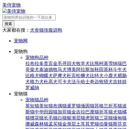
美侍宠物
搜索
大家都在搜：
犬舍
猫传腹
训狗
宠物网
宠物狗
宠物狗品种
拉布拉多
贵宾
金毛寻回犬
牧羊犬
比熊
柯基
雪纳瑞
巴
哥
柴犬
泰迪
德牧
马犬
博美
阿拉斯加
秋田
茶杯
斗牛犬
比格犬
蝴蝶犬
萨摩犬
杜宾
松狮犬
比特犬
小鹿犬
腊肠
犬
格力犬
杜高犬
可卡犬
法斗
哈士奇
边牧
猎犬
吉娃娃
罗威纳
宠物猫
宠物猫品种
英短猫
美短猫
布偶猫
暹罗猫
缅因猫
苏格兰折耳猫
波
斯猫
中华田园猫
加菲猫
金吉拉
巴厘猫
折耳猫
犬猫
橘
猫
狸花猫
长毛猫
白猫
银渐层猫
虎斑猫
三花猫
缅甸猫
挪威森林猫
孟买猫
金渐层
土耳其梵猫
伯曼猫
斯芬克