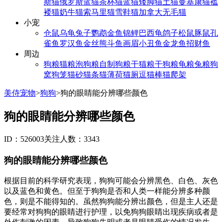
斯猫
俄罗斯蓝猫
茶杯猫
蓝猫
矮脚猫
土猫
曼基康猫
褴
褛猫
奶牛猫
索马里猫
雪鞋猫
加拿大无毛猫
小宠
仓鼠
乌龟
兔子
鹦鹉
金鱼
锦鲤
巴西龟
鸽子
松鼠
豚鼠
孔
雀鱼
罗汉鱼
金丝熊
斗鱼
画眉
小丑鱼
金龙鱼
招财鱼
周边
狗粮
猫粮
泡狗粮
自制狗粮
干猫粮
干狗粮
龟粮
兔粮
狗
窝
狗笼
猫砂
猫条
猫薄荷
猫厕
逗猫棒
猫爬架
美侍宠物
>
狗狗
>
狗的眼睛能分辨哪些颜色
狗的眼睛能分辨哪些颜色
ID：526003
关注人数：3343
狗的眼睛能分辨哪些颜色
根据目前的科学研究表现，狗狗可能会分辨黑色、白色、灰色
以及蓝色和黄色。但至于狗狗是否和人类一样能分辨多种颜
色，则是不能得知的。虽然狗狗能分辨出颜色，但是主人还是
要经常对狗狗的眼睛进行护理，以免狗狗眼睛出现疾病或者是