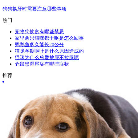
狗狗换牙时需要注意哪些事项
热门
宠物狗饮食有哪些禁忌
家里两只猫咪都干呕是怎么回事
鹦鹉鱼多久能长20公分
猫咪孕期呕吐是什么原因造成的
猫咪为什么总爱放屁不拉屎呢
仓鼠患湿尾症有哪些症状
推荐