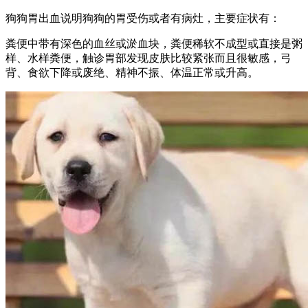
狗狗胃出血说明狗狗的胃受伤或者有病灶，主要症状有：
粪便中带有深色的血丝或淤血块，粪便稀软不成型或直接是粥
样、水样粪便，触诊胃部发现皮肤比较紧张而且很敏感，弓
背、食欲下降或废绝、精神不振、体温正常或升高。