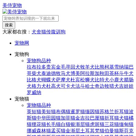
美侍宠物
搜索
大家都在搜：
犬舍
猫传腹
训狗
宠物网
宠物狗
宠物狗品种
拉布拉多
贵宾
金毛寻回犬
牧羊犬
比熊
柯基
雪纳瑞
巴
哥
柴犬
泰迪
德牧
马犬
博美
阿拉斯加
秋田
茶杯
斗牛犬
比格犬
蝴蝶犬
萨摩犬
杜宾
松狮犬
比特犬
小鹿犬
腊肠
犬
格力犬
杜高犬
可卡犬
法斗
哈士奇
边牧
猎犬
吉娃娃
罗威纳
宠物猫
宠物猫品种
英短猫
美短猫
布偶猫
暹罗猫
缅因猫
苏格兰折耳猫
波
斯猫
中华田园猫
加菲猫
金吉拉
巴厘猫
折耳猫
犬猫
橘
猫
狸花猫
长毛猫
白猫
银渐层猫
虎斑猫
三花猫
缅甸猫
挪威森林猫
孟买猫
金渐层
土耳其梵猫
伯曼猫
斯芬克