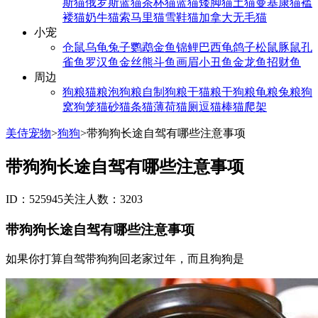
斯猫
俄罗斯蓝猫
茶杯猫
蓝猫
矮脚猫
土猫
曼基康猫
褴
褛猫
奶牛猫
索马里猫
雪鞋猫
加拿大无毛猫
小宠
仓鼠
乌龟
兔子
鹦鹉
金鱼
锦鲤
巴西龟
鸽子
松鼠
豚鼠
孔
雀鱼
罗汉鱼
金丝熊
斗鱼
画眉
小丑鱼
金龙鱼
招财鱼
周边
狗粮
猫粮
泡狗粮
自制狗粮
干猫粮
干狗粮
龟粮
兔粮
狗
窝
狗笼
猫砂
猫条
猫薄荷
猫厕
逗猫棒
猫爬架
美侍宠物
>
狗狗
>
带狗狗长途自驾有哪些注意事项
带狗狗长途自驾有哪些注意事项
ID：525945
关注人数：3203
带狗狗长途自驾有哪些注意事项
如果你打算自驾带狗狗回老家过年，而且狗狗是