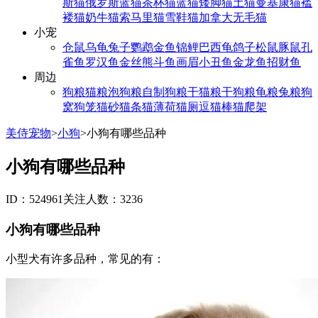
斯猫
俄罗斯蓝猫
茶杯猫
蓝猫
矮脚猫
土猫
曼基康猫
褴
褛猫
奶牛猫
索马里猫
雪鞋猫
加拿大无毛猫
小宠
仓鼠
乌龟
兔子
鹦鹉
金鱼
锦鲤
巴西龟
鸽子
松鼠
豚鼠
孔
雀鱼
罗汉鱼
金丝熊
斗鱼
画眉
小丑鱼
金龙鱼
招财鱼
周边
狗粮
猫粮
泡狗粮
自制狗粮
干猫粮
干狗粮
龟粮
兔粮
狗
窝
狗笼
猫砂
猫条
猫薄荷
猫厕
逗猫棒
猫爬架
美侍宠物
>
小狗
>
小狗有哪些品种
小狗有哪些品种
ID：524961
关注人数：3236
小狗有哪些品种
小型犬有许多品种，常见的有：