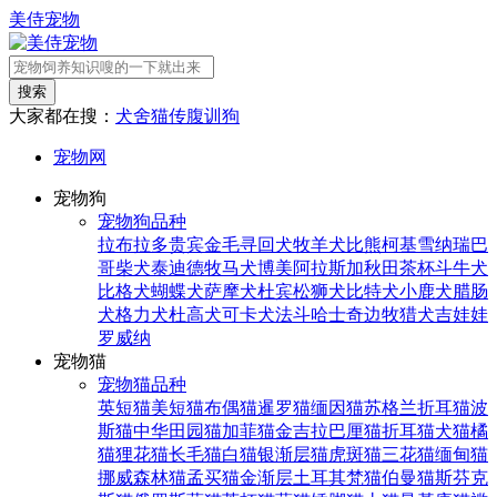
美侍宠物
搜索
大家都在搜：
犬舍
猫传腹
训狗
宠物网
宠物狗
宠物狗品种
拉布拉多
贵宾
金毛寻回犬
牧羊犬
比熊
柯基
雪纳瑞
巴
哥
柴犬
泰迪
德牧
马犬
博美
阿拉斯加
秋田
茶杯
斗牛犬
比格犬
蝴蝶犬
萨摩犬
杜宾
松狮犬
比特犬
小鹿犬
腊肠
犬
格力犬
杜高犬
可卡犬
法斗
哈士奇
边牧
猎犬
吉娃娃
罗威纳
宠物猫
宠物猫品种
英短猫
美短猫
布偶猫
暹罗猫
缅因猫
苏格兰折耳猫
波
斯猫
中华田园猫
加菲猫
金吉拉
巴厘猫
折耳猫
犬猫
橘
猫
狸花猫
长毛猫
白猫
银渐层猫
虎斑猫
三花猫
缅甸猫
挪威森林猫
孟买猫
金渐层
土耳其梵猫
伯曼猫
斯芬克