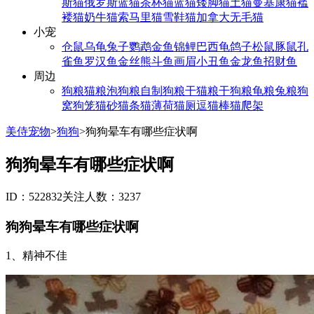
斯猫
俄罗斯蓝猫
茶杯猫
蓝猫
矮脚猫
土猫
曼基康猫
褴
褛猫
奶牛猫
索马里猫
雪鞋猫
加拿大无毛猫
小宠
仓鼠
乌龟
兔子
鹦鹉
金鱼
锦鲤
巴西龟
鸽子
松鼠
豚鼠
孔
雀鱼
罗汉鱼
金丝熊
斗鱼
画眉
小丑鱼
金龙鱼
招财鱼
周边
狗粮
猫粮
泡狗粮
自制狗粮
干猫粮
干狗粮
龟粮
兔粮
狗
窝
狗笼
猫砂
猫条
猫薄荷
猫厕
逗猫棒
猫爬架
美侍宠物
>
狗狗
>
狗狗晕车有哪些症状啊
狗狗晕车有哪些症状啊
ID：522832
关注人数：3237
狗狗晕车有哪些症状啊
1、精神不佳