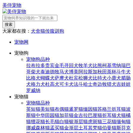
美侍宠物
搜索
大家都在搜：
犬舍
猫传腹
训狗
宠物网
宠物狗
宠物狗品种
拉布拉多
贵宾
金毛寻回犬
牧羊犬
比熊
柯基
雪纳瑞
巴
哥
柴犬
泰迪
德牧
马犬
博美
阿拉斯加
秋田
茶杯
斗牛犬
比格犬
蝴蝶犬
萨摩犬
杜宾
松狮犬
比特犬
小鹿犬
腊肠
犬
格力犬
杜高犬
可卡犬
法斗
哈士奇
边牧
猎犬
吉娃娃
罗威纳
宠物猫
宠物猫品种
英短猫
美短猫
布偶猫
暹罗猫
缅因猫
苏格兰折耳猫
波
斯猫
中华田园猫
加菲猫
金吉拉
巴厘猫
折耳猫
犬猫
橘
猫
狸花猫
长毛猫
白猫
银渐层猫
虎斑猫
三花猫
缅甸猫
挪威森林猫
孟买猫
金渐层
土耳其梵猫
伯曼猫
斯芬克