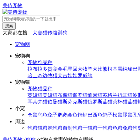
美侍宠物
搜索
大家都在搜：
犬舍
猫传腹
训狗
宠物网
宠物狗
宠物狗品种
拉布拉多
贵宾
金毛寻回犬
牧羊犬
比熊
柯基
雪纳瑞
巴
哈士奇
边牧
猎犬
吉娃娃
罗威纳
宠物猫
宠物猫品种
英短猫
美短猫
布偶猫
暹罗猫
缅因猫
苏格兰折耳猫
波
耳其梵猫
伯曼猫
斯芬克斯猫
俄罗斯蓝猫
茶杯猫
蓝猫
小宠
仓鼠
乌龟
兔子
鹦鹉
金鱼
锦鲤
巴西龟
鸽子
松鼠
豚鼠
孔
周边
狗粮
猫粮
泡狗粮
自制狗粮
干猫粮
干狗粮
龟粮
兔粮
狗
美侍宠物
>
狗狗
>
对狗有危害的植物有哪些