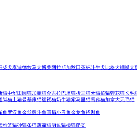
哥
柴犬
泰迪
德牧
马犬
博美
阿拉斯加
秋田
茶杯
斗牛犬
比格犬
蝴蝶犬
斯猫
中华田园猫
加菲猫
金吉拉
巴厘猫
折耳猫
犬猫
橘猫
狸花猫
长毛
矮脚猫
土猫
曼基康猫
褴褛猫
奶牛猫
索马里猫
雪鞋猫
加拿大无毛猫
雀鱼
罗汉鱼
金丝熊
斗鱼
画眉
小丑鱼
金龙鱼
招财鱼
窝
狗笼
猫砂
猫条
猫薄荷
猫厕
逗猫棒
猫爬架