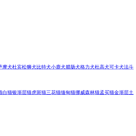
萨摩犬
杜宾
松狮犬
比特犬
小鹿犬
腊肠犬
格力犬
杜高犬
可卡犬
法斗
猫
白猫
银渐层猫
虎斑猫
三花猫
缅甸猫
挪威森林猫
孟买猫
金渐层
土