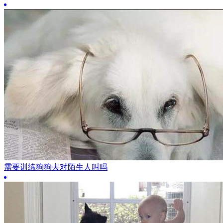
需要训练狗狗去对陌生人叫吗