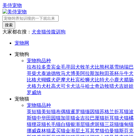
美侍宠物
搜索
大家都在搜：
犬舍
猫传腹
训狗
宠物网
宠物狗
宠物狗品种
拉布拉多
贵宾
金毛寻回犬
牧羊犬
比熊
柯基
雪纳瑞
巴
哥
柴犬
泰迪
德牧
马犬
博美
阿拉斯加
秋田
茶杯
斗牛犬
比格犬
蝴蝶犬
萨摩犬
杜宾
松狮犬
比特犬
小鹿犬
腊肠
犬
格力犬
杜高犬
可卡犬
法斗
哈士奇
边牧
猎犬
吉娃娃
罗威纳
宠物猫
宠物猫品种
英短猫
美短猫
布偶猫
暹罗猫
缅因猫
苏格兰折耳猫
波
斯猫
中华田园猫
加菲猫
金吉拉
巴厘猫
折耳猫
犬猫
橘
猫
狸花猫
长毛猫
白猫
银渐层猫
虎斑猫
三花猫
缅甸猫
挪威森林猫
孟买猫
金渐层
土耳其梵猫
伯曼猫
斯芬克