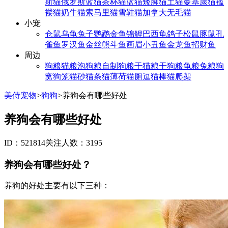
斯猫
俄罗斯蓝猫
茶杯猫
蓝猫
矮脚猫
土猫
曼基康猫
褴
褛猫
奶牛猫
索马里猫
雪鞋猫
加拿大无毛猫
小宠
仓鼠
乌龟
兔子
鹦鹉
金鱼
锦鲤
巴西龟
鸽子
松鼠
豚鼠
孔
雀鱼
罗汉鱼
金丝熊
斗鱼
画眉
小丑鱼
金龙鱼
招财鱼
周边
狗粮
猫粮
泡狗粮
自制狗粮
干猫粮
干狗粮
龟粮
兔粮
狗
窝
狗笼
猫砂
猫条
猫薄荷
猫厕
逗猫棒
猫爬架
美侍宠物
>
狗狗
>
养狗会有哪些好处
养狗会有哪些好处
ID：521814
关注人数：3195
养狗会有哪些好处？
养狗的好处主要有以下三种：