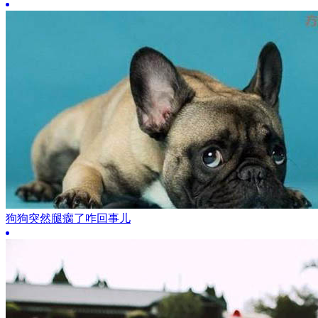
狗狗突然腿瘸了咋回事儿