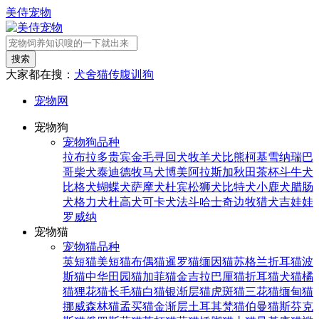
美侍宠物
搜索
大家都在搜：
犬舍
猫传腹
训狗
宠物网
宠物狗
宠物狗品种
拉布拉多
贵宾
金毛寻回犬
牧羊犬
比熊
柯基
雪纳瑞
巴
哥
柴犬
泰迪
德牧
马犬
博美
阿拉斯加
秋田
茶杯
斗牛犬
比格犬
蝴蝶犬
萨摩犬
杜宾
松狮犬
比特犬
小鹿犬
腊肠
犬
格力犬
杜高犬
可卡犬
法斗
哈士奇
边牧
猎犬
吉娃娃
罗威纳
宠物猫
宠物猫品种
英短猫
美短猫
布偶猫
暹罗猫
缅因猫
苏格兰折耳猫
波
斯猫
中华田园猫
加菲猫
金吉拉
巴厘猫
折耳猫
犬猫
橘
猫
狸花猫
长毛猫
白猫
银渐层猫
虎斑猫
三花猫
缅甸猫
挪威森林猫
孟买猫
金渐层
土耳其梵猫
伯曼猫
斯芬克