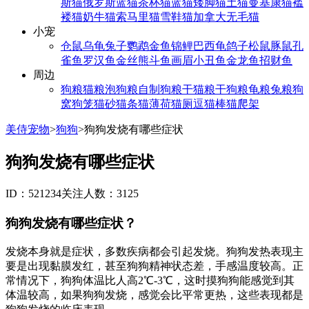
斯猫
俄罗斯蓝猫
茶杯猫
蓝猫
矮脚猫
土猫
曼基康猫
褴
褛猫
奶牛猫
索马里猫
雪鞋猫
加拿大无毛猫
小宠
仓鼠
乌龟
兔子
鹦鹉
金鱼
锦鲤
巴西龟
鸽子
松鼠
豚鼠
孔
雀鱼
罗汉鱼
金丝熊
斗鱼
画眉
小丑鱼
金龙鱼
招财鱼
周边
狗粮
猫粮
泡狗粮
自制狗粮
干猫粮
干狗粮
龟粮
兔粮
狗
窝
狗笼
猫砂
猫条
猫薄荷
猫厕
逗猫棒
猫爬架
美侍宠物
>
狗狗
>
狗狗发烧有哪些症状
狗狗发烧有哪些症状
ID：521234
关注人数：3125
狗狗发烧有哪些症状？
发烧本身就是症状，多数疾病都会引起发烧。狗狗发热表现主
要是出现黏膜发红，甚至狗狗精神状态差，手感温度较高。正
常情况下，狗狗体温比人高2℃-3℃，这时摸狗狗能感觉到其
体温较高，如果狗狗发烧，感觉会比平常更热，这些表现都是