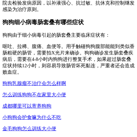
院去检验发病原因，以补液强心、抗过敏、抗休克和控制继发
感染为治疗原则。
狗狗细小病毒肠套叠有哪些症状
狗狗由于细小病毒引起的肠套叠主要临床症状有：
呕吐、拉稀、腹痛、血便等。用手触碰狗狗腹部能能到类似香
肠粗硬的肠管，需要拍X光片来确诊。狗狗确诊发生肠套叠疾
病后，需要在4-8小时内狗狗进行整复手术，如果超过肠套叠
症状持续12小时，则容易导致肠管坏死黏连，严重者还会造成
败血症。
狗狗乳腺瘤不治疗会怎么样啊
怎么训练狗狗不在家里大小便
成都哪里可以寄养狗狗
小狗狗会护食嘛为什么不吃
金毛狗狗怎么训练大小便