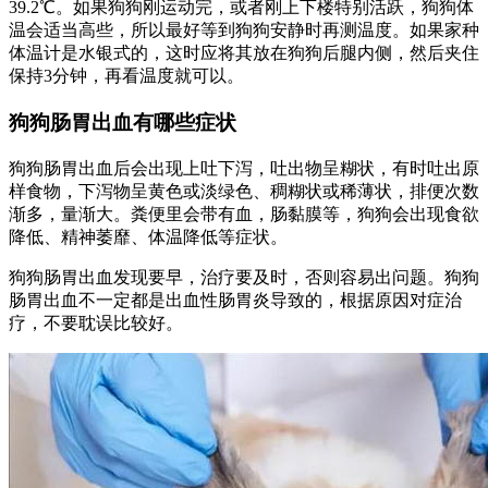
39.2℃。如果狗狗刚运动完，或者刚上下楼特别活跃，狗狗体
温会适当高些，所以最好等到狗狗安静时再测温度。如果家种
体温计是水银式的，这时应将其放在狗狗后腿内侧，然后夹住
保持3分钟，再看温度就可以。
狗狗肠胃出血有哪些症状
狗狗肠胃出血后会出现上吐下泻，吐出物呈糊状，有时吐出原
样食物，下泻物呈黄色或淡绿色、稠糊状或稀薄状，排便次数
渐多，量渐大。粪便里会带有血，肠黏膜等，狗狗会出现食欲
降低、精神萎靡、体温降低等症状。
狗狗肠胃出血发现要早，治疗要及时，否则容易出问题。狗狗
肠胃出血不一定都是出血性肠胃炎导致的，根据原因对症治
疗，不要耽误比较好。