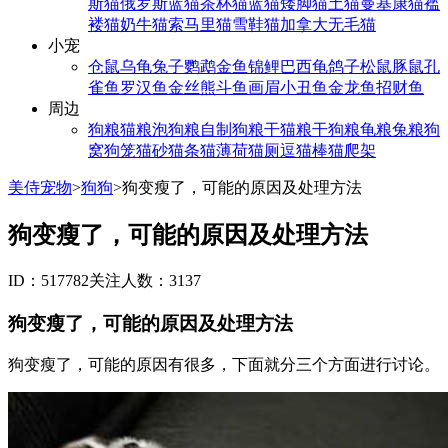
斯猫
俄罗斯蓝猫
茶杯猫
蓝猫
矮脚猫
土猫
曼基康猫
褴
褛猫
奶牛猫
索马里猫
雪鞋猫
加拿大无毛猫
小宠
仓鼠
乌龟
兔子
鹦鹉
金鱼
锦鲤
巴西龟
鸽子
松鼠
豚鼠
孔
雀鱼
罗汉鱼
金丝熊
斗鱼
画眉
小丑鱼
金龙鱼
招财鱼
周边
狗粮
猫粮
泡狗粮
自制狗粮
干猫粮
干狗粮
龟粮
兔粮
狗
窝
狗笼
猫砂
猫条
猫薄荷
猫厕
逗猫棒
猫爬架
美侍宠物
>
狗狗
>
狗变瘦了，可能的原因及处理方法
狗变瘦了，可能的原因及处理方法
ID：517782
关注人数：3137
狗变瘦了，可能的原因及处理方法
狗变瘦了，可能的原因有很多，下面就分三个方面进行讨论。