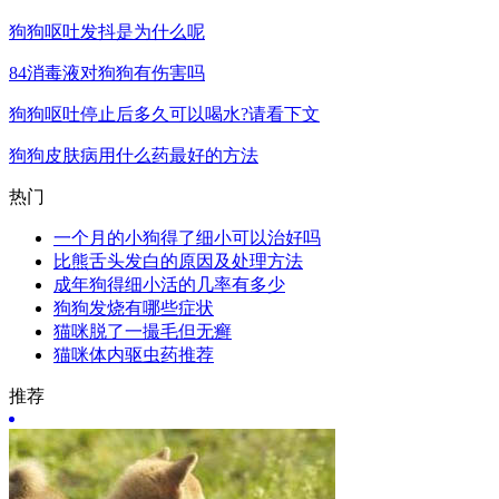
狗狗呕吐发抖是为什么呢
84消毒液对狗狗有伤害吗
狗狗呕吐停止后多久可以喝水?请看下文
狗狗皮肤病用什么药最好的方法
热门
一个月的小狗得了细小可以治好吗
比熊舌头发白的原因及处理方法
成年狗得细小活的几率有多少
狗狗发烧有哪些症状
猫咪脱了一撮毛但无癣
猫咪体内驱虫药推荐
推荐