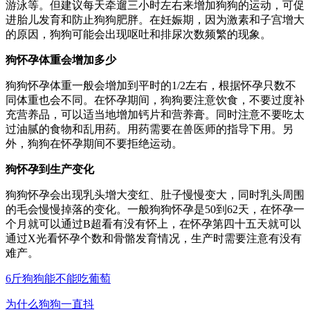
游泳等。但建议每天牵遛三小时左右来增加狗狗的运动，可促
进胎儿发育和防止狗狗肥胖。在妊娠期，因为激素和子宫增大
的原因，狗狗可能会出现呕吐和排尿次数频繁的现象。
狗怀孕体重会增加多少
狗狗怀孕体重一般会增加到平时的1/2左右，根据怀孕只数不
同体重也会不同。在怀孕期间，狗狗要注意饮食，不要过度补
充营养品，可以适当地增加钙片和营养膏。同时注意不要吃太
过油腻的食物和乱用药。用药需要在兽医师的指导下用。另
外，狗狗在怀孕期间不要拒绝运动。
狗怀孕到生产变化
狗狗怀孕会出现乳头增大变红、肚子慢慢变大，同时乳头周围
的毛会慢慢掉落的变化。一般狗狗怀孕是50到62天，在怀孕一
个月就可以通过B超看有没有怀上，在怀孕第四十五天就可以
通过X光看怀孕个数和骨骼发育情况，生产时需要注意有没有
难产。
6斤狗狗能不能吃葡萄
为什么狗狗一直抖