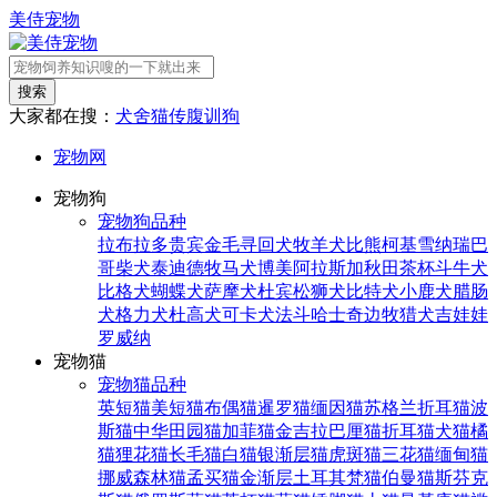
美侍宠物
搜索
大家都在搜：
犬舍
猫传腹
训狗
宠物网
宠物狗
宠物狗品种
拉布拉多
贵宾
金毛寻回犬
牧羊犬
比熊
柯基
雪纳瑞
巴
哥
柴犬
泰迪
德牧
马犬
博美
阿拉斯加
秋田
茶杯
斗牛犬
比格犬
蝴蝶犬
萨摩犬
杜宾
松狮犬
比特犬
小鹿犬
腊肠
犬
格力犬
杜高犬
可卡犬
法斗
哈士奇
边牧
猎犬
吉娃娃
罗威纳
宠物猫
宠物猫品种
英短猫
美短猫
布偶猫
暹罗猫
缅因猫
苏格兰折耳猫
波
斯猫
中华田园猫
加菲猫
金吉拉
巴厘猫
折耳猫
犬猫
橘
猫
狸花猫
长毛猫
白猫
银渐层猫
虎斑猫
三花猫
缅甸猫
挪威森林猫
孟买猫
金渐层
土耳其梵猫
伯曼猫
斯芬克