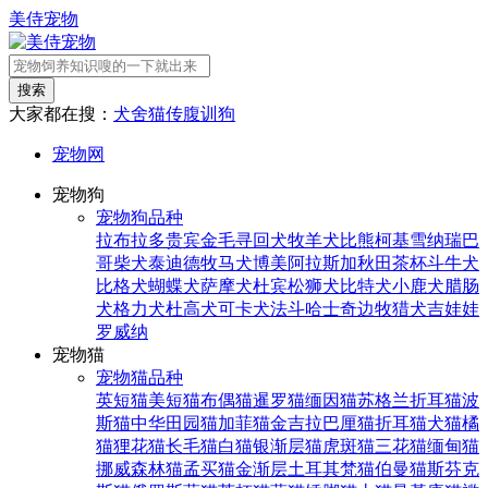
美侍宠物
搜索
大家都在搜：
犬舍
猫传腹
训狗
宠物网
宠物狗
宠物狗品种
拉布拉多
贵宾
金毛寻回犬
牧羊犬
比熊
柯基
雪纳瑞
巴
哥
柴犬
泰迪
德牧
马犬
博美
阿拉斯加
秋田
茶杯
斗牛犬
比格犬
蝴蝶犬
萨摩犬
杜宾
松狮犬
比特犬
小鹿犬
腊肠
犬
格力犬
杜高犬
可卡犬
法斗
哈士奇
边牧
猎犬
吉娃娃
罗威纳
宠物猫
宠物猫品种
英短猫
美短猫
布偶猫
暹罗猫
缅因猫
苏格兰折耳猫
波
斯猫
中华田园猫
加菲猫
金吉拉
巴厘猫
折耳猫
犬猫
橘
猫
狸花猫
长毛猫
白猫
银渐层猫
虎斑猫
三花猫
缅甸猫
挪威森林猫
孟买猫
金渐层
土耳其梵猫
伯曼猫
斯芬克