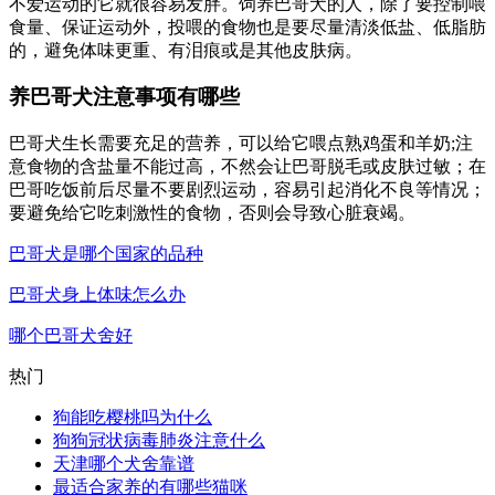
不爱运动的它就很容易发胖。饲养巴哥犬的人，除了要控制喂
食量、保证运动外，投喂的食物也是要尽量清淡低盐、低脂肪
的，避免体味更重、有泪痕或是其他皮肤病。
养巴哥犬注意事项有哪些
巴哥犬生长需要充足的营养，可以给它喂点熟鸡蛋和羊奶;注
意食物的含盐量不能过高，不然会让巴哥脱毛或皮肤过敏；在
巴哥吃饭前后尽量不要剧烈运动，容易引起消化不良等情况；
要避免给它吃刺激性的食物，否则会导致心脏衰竭。
巴哥犬是哪个国家的品种
巴哥犬身上体味怎么办
哪个巴哥犬舍好
热门
狗能吃樱桃吗为什么
狗狗冠状病毒肺炎注意什么
天津哪个犬舍靠谱
最适合家养的有哪些猫咪