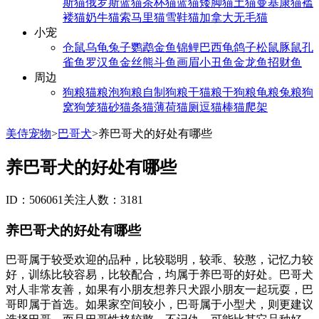
斯猫
俄罗斯蓝猫
茶杯猫
蓝猫
矮脚猫
土猫
曼基康猫
褴
褛猫
奶牛猫
索马里猫
雪鞋猫
加拿大无毛猫
小宠
仓鼠
乌龟
兔子
鹦鹉
金鱼
锦鲤
巴西龟
鸽子
松鼠
豚鼠
孔
雀鱼
罗汉鱼
金丝熊
斗鱼
画眉
小丑鱼
金龙鱼
招财鱼
周边
狗粮
猫粮
泡狗粮
自制狗粮
干猫粮
干狗粮
龟粮
兔粮
狗
窝
狗笼
猫砂
猫条
猫薄荷
猫厕
逗猫棒
猫爬架
美侍宠物
>
巴哥犬
>
养巴哥犬的好处有哪些
养巴哥犬的好处有哪些
ID：506061
关注人数：3181
养巴哥犬的好处有哪些
巴哥属于较受欢迎的品种，比较聪明，较乖、较憨，记忆力较
好，训练比较容易，比较配合，均属于养巴哥的好处。巴哥犬
对人非常友善，如果有小朋友想养只犬跟小朋友一起玩耍，巴
哥即属于首选。如果家空间较小，巴哥属于小型犬，则更建议