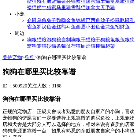
斯猫
俄罗斯蓝猫
茶杯猫
蓝猫
矮脚猫
土猫
曼基康猫
褴
褛猫
奶牛猫
索马里猫
雪鞋猫
加拿大无毛猫
小宠
仓鼠
乌龟
兔子
鹦鹉
金鱼
锦鲤
巴西龟
鸽子
松鼠
豚鼠
孔
雀鱼
罗汉鱼
金丝熊
斗鱼
画眉
小丑鱼
金龙鱼
招财鱼
周边
狗粮
猫粮
泡狗粮
自制狗粮
干猫粮
干狗粮
龟粮
兔粮
狗
窝
狗笼
猫砂
猫条
猫薄荷
猫厕
逗猫棒
猫爬架
美侍宠物
>
狗狗
>
狗狗在哪里买比较靠谱
狗狗在哪里买比较靠谱
ID：500920
关注人数：3168
狗狗在哪里买比较靠谱
正规的宠物店、正规犬舍或者熟悉的朋友自家产的小狗，喜欢
宠物狗的铲屎官们一定要选择正规靠谱的购买途径，正规宠物
店和犬舍是大部分人可以选择的地方，相对来说有资质的店家
狗狗来源更靠谱一点，如果有熟悉的亲戚朋友自家产的小狗也