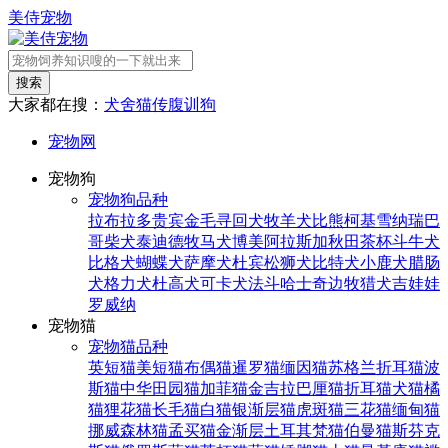
美侍宠物
搜索
大家都在搜：
犬舍
猫传腹
训狗
宠物网
宠物狗
宠物狗品种
拉布拉多
贵宾
金毛寻回犬
牧羊犬
比熊
柯基
雪纳瑞
巴
哥
柴犬
泰迪
德牧
马犬
博美
阿拉斯加
秋田
茶杯
斗牛犬
比格犬
蝴蝶犬
萨摩犬
杜宾
松狮犬
比特犬
小鹿犬
腊肠
犬
格力犬
杜高犬
可卡犬
法斗
哈士奇
边牧
猎犬
吉娃娃
罗威纳
宠物猫
宠物猫品种
英短猫
美短猫
布偶猫
暹罗猫
缅因猫
苏格兰折耳猫
波
斯猫
中华田园猫
加菲猫
金吉拉
巴厘猫
折耳猫
犬猫
橘
猫
狸花猫
长毛猫
白猫
银渐层猫
虎斑猫
三花猫
缅甸猫
挪威森林猫
孟买猫
金渐层
土耳其梵猫
伯曼猫
斯芬克