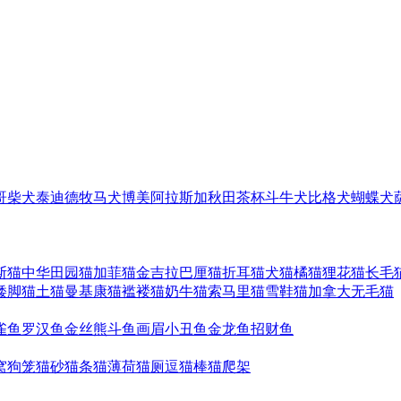
哥
柴犬
泰迪
德牧
马犬
博美
阿拉斯加
秋田
茶杯
斗牛犬
比格犬
蝴蝶犬
斯猫
中华田园猫
加菲猫
金吉拉
巴厘猫
折耳猫
犬猫
橘猫
狸花猫
长毛
矮脚猫
土猫
曼基康猫
褴褛猫
奶牛猫
索马里猫
雪鞋猫
加拿大无毛猫
雀鱼
罗汉鱼
金丝熊
斗鱼
画眉
小丑鱼
金龙鱼
招财鱼
窝
狗笼
猫砂
猫条
猫薄荷
猫厕
逗猫棒
猫爬架