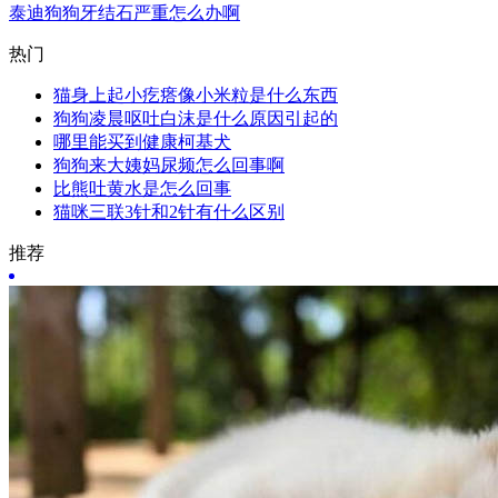
泰迪狗狗牙结石严重怎么办啊
热门
猫身上起小疙瘩像小米粒是什么东西
狗狗凌晨呕吐白沫是什么原因引起的
哪里能买到健康柯基犬
狗狗来大姨妈尿频怎么回事啊
比熊吐黄水是怎么回事
猫咪三联3针和2针有什么区别
推荐