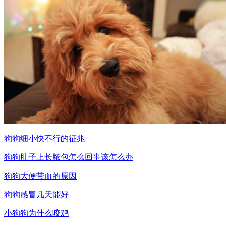
狗狗细小快不行的征兆
狗狗肚子上长脓包怎么回事该怎么办
狗狗大便带血的原因
狗狗感冒几天能好
小狗狗为什么咬鸡