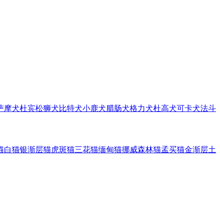
萨摩犬
杜宾
松狮犬
比特犬
小鹿犬
腊肠犬
格力犬
杜高犬
可卡犬
法斗
猫
白猫
银渐层猫
虎斑猫
三花猫
缅甸猫
挪威森林猫
孟买猫
金渐层
土