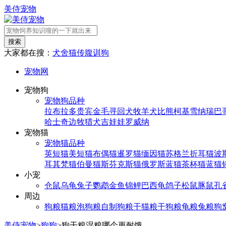
美侍宠物
搜索
大家都在搜：
犬舍
猫传腹
训狗
宠物网
宠物狗
宠物狗品种
拉布拉多
贵宾
金毛寻回犬
牧羊犬
比熊
柯基
雪纳瑞
巴
哈士奇
边牧
猎犬
吉娃娃
罗威纳
宠物猫
宠物猫品种
英短猫
美短猫
布偶猫
暹罗猫
缅因猫
苏格兰折耳猫
波
耳其梵猫
伯曼猫
斯芬克斯猫
俄罗斯蓝猫
茶杯猫
蓝猫
小宠
仓鼠
乌龟
兔子
鹦鹉
金鱼
锦鲤
巴西龟
鸽子
松鼠
豚鼠
孔
周边
狗粮
猫粮
泡狗粮
自制狗粮
干猫粮
干狗粮
龟粮
兔粮
狗
美侍宠物
>
狗狗
>
狗干粮湿粮哪个更耐饿