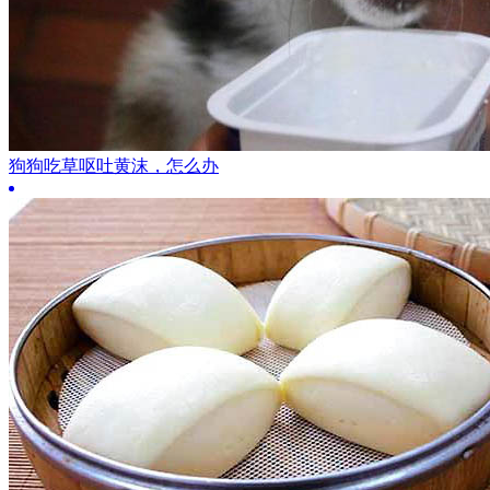
狗狗吃草呕吐黄沫，怎么办