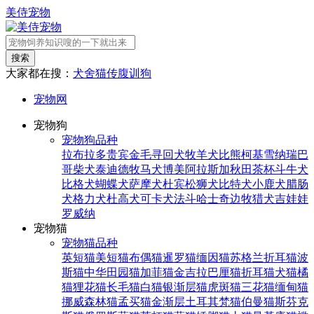
美侍宠物
搜索
大家都在搜：
犬舍
猫传腹
训狗
宠物网
宠物狗
宠物狗品种
拉布拉多
贵宾
金毛寻回犬
牧羊犬
比熊
柯基
雪纳瑞
巴
哥
柴犬
泰迪
德牧
马犬
博美
阿拉斯加
秋田
茶杯
斗牛犬
比格犬
蝴蝶犬
萨摩犬
杜宾
松狮犬
比特犬
小鹿犬
腊肠
犬
格力犬
杜高犬
可卡犬
法斗
哈士奇
边牧
猎犬
吉娃娃
罗威纳
宠物猫
宠物猫品种
英短猫
美短猫
布偶猫
暹罗猫
缅因猫
苏格兰折耳猫
波
斯猫
中华田园猫
加菲猫
金吉拉
巴厘猫
折耳猫
犬猫
橘
猫
狸花猫
长毛猫
白猫
银渐层猫
虎斑猫
三花猫
缅甸猫
挪威森林猫
孟买猫
金渐层
土耳其梵猫
伯曼猫
斯芬克