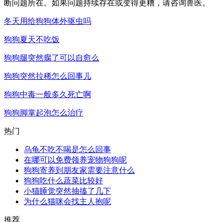
断问题所在。如果问题持续存在或变得更糟，请咨询兽医。
冬天用给狗狗体外驱虫吗
狗狗夏天不吃饭
狗狗腿突然瘸了可以自愈么
狗狗突然拉稀怎么回事儿
狗狗中毒一般多久死亡啊
狗狗脚掌起泡怎么治疗
热门
乌龟不吃不喝是怎么回事
在哪可以免费领养宠物狗狗呢
狗狗寄养到朋友家需要注意什么
狗狗吃什么蔬菜比较好
小猫睡觉突然抽搐了几下
为什么猫咪会找主人抱呢
推荐