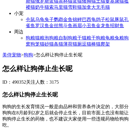
斯猫
俄罗斯蓝猫
茶杯猫
蓝猫
矮脚猫
土猫
曼基康猫
褴
褛猫
奶牛猫
索马里猫
雪鞋猫
加拿大无毛猫
小宠
仓鼠
乌龟
兔子
鹦鹉
金鱼
锦鲤
巴西龟
鸽子
松鼠
豚鼠
孔
雀鱼
罗汉鱼
金丝熊
斗鱼
画眉
小丑鱼
金龙鱼
招财鱼
周边
狗粮
猫粮
泡狗粮
自制狗粮
干猫粮
干狗粮
龟粮
兔粮
狗
窝
狗笼
猫砂
猫条
猫薄荷
猫厕
逗猫棒
猫爬架
美侍宠物
>
狗狗
>
怎么样让狗停止生长呢
怎么样让狗停止生长呢
ID：490352
关注人数：3175
怎么样让狗停止生长呢
狗狗的生长发育情况一般是由品种和营养条件决定的，大部分
狗狗在8月龄到2岁之后就会停止生长，目前市面上也没有能让
狗狗停止生长的药物，也不建议大家使用一些违规药物给狗狗
吃。