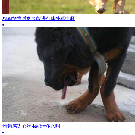
狗狗绝育后多久能进行体外驱虫啊
狗狗感染心丝虫能活多久啊