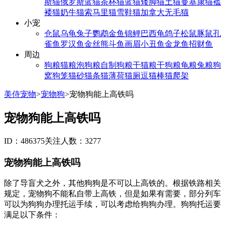
斯猫
俄罗斯蓝猫
茶杯猫
蓝猫
矮脚猫
土猫
曼基康猫
褴
褛猫
奶牛猫
索马里猫
雪鞋猫
加拿大无毛猫
小宠
仓鼠
乌龟
兔子
鹦鹉
金鱼
锦鲤
巴西龟
鸽子
松鼠
豚鼠
孔
雀鱼
罗汉鱼
金丝熊
斗鱼
画眉
小丑鱼
金龙鱼
招财鱼
周边
狗粮
猫粮
泡狗粮
自制狗粮
干猫粮
干狗粮
龟粮
兔粮
狗
窝
狗笼
猫砂
猫条
猫薄荷
猫厕
逗猫棒
猫爬架
美侍宠物
>
宠物狗
>
宠物狗能上高铁吗
宠物狗能上高铁吗
ID：486375
关注人数：3277
宠物狗能上高铁吗
除了导盲犬之外，其他狗狗是不可以上高铁的。根据铁路相关
规定，宠物狗不能私自带上高铁，但是如果有需要，部分列车
可以为狗狗办理托运手续，可以考虑给狗狗办理。狗狗托运要
满足以下条件：