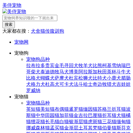
美侍宠物
搜索
大家都在搜：
犬舍
猫传腹
训狗
宠物网
宠物狗
宠物狗品种
拉布拉多
贵宾
金毛寻回犬
牧羊犬
比熊
柯基
雪纳瑞
巴
哥
柴犬
泰迪
德牧
马犬
博美
阿拉斯加
秋田
茶杯
斗牛犬
比格犬
蝴蝶犬
萨摩犬
杜宾
松狮犬
比特犬
小鹿犬
腊肠
犬
格力犬
杜高犬
可卡犬
法斗
哈士奇
边牧
猎犬
吉娃娃
罗威纳
宠物猫
宠物猫品种
英短猫
美短猫
布偶猫
暹罗猫
缅因猫
苏格兰折耳猫
波
斯猫
中华田园猫
加菲猫
金吉拉
巴厘猫
折耳猫
犬猫
橘
猫
狸花猫
长毛猫
白猫
银渐层猫
虎斑猫
三花猫
缅甸猫
挪威森林猫
孟买猫
金渐层
土耳其梵猫
伯曼猫
斯芬克