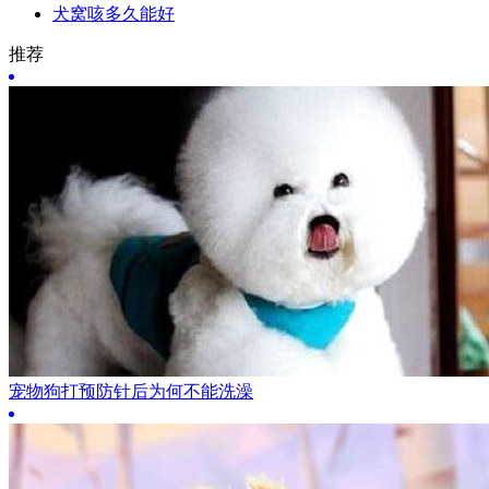
犬窝咳多久能好
推荐
宠物狗打预防针后为何不能洗澡