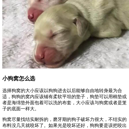
小狗窝怎么选
选择狗窝的大小应该以狗狗进去以后能够自由地转身最为合
适，狗狗的窝内应该铺有柔软平坦的垫子，狗垫可以用棉垫或
者是海绵垫外面包着可以洗的布套，大小应该与狗窝或者是笼
子的底面一样大。
狗窝尽量找结实耐拆的，磨牙期的狗子破坏力很大，不结实的
布料没几天就咬坏了。如果光是咬坏还好，狗狗要是误把咬出