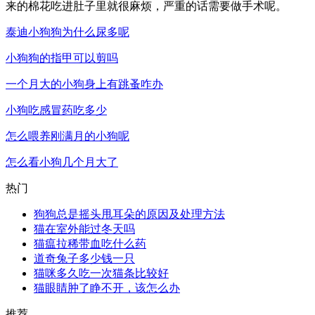
来的棉花吃进肚子里就很麻烦，严重的话需要做手术呢。
泰迪小狗狗为什么尿多呢
小狗狗的指甲可以剪吗
一个月大的小狗身上有跳蚤咋办
小狗吃感冒药吃多少
怎么喂养刚满月的小狗呢
怎么看小狗几个月大了
热门
狗狗总是摇头甩耳朵的原因及处理方法
猫在室外能过冬天吗
猫瘟拉稀带血吃什么药
道奇兔子多少钱一只
猫咪多久吃一次猫条比较好
猫眼睛肿了睁不开，该怎么办
推荐