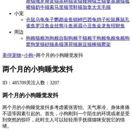
斯猫
俄罗斯蓝猫
茶杯猫
蓝猫
矮脚猫
土猫
曼基康猫
褴
褛猫
奶牛猫
索马里猫
雪鞋猫
加拿大无毛猫
小宠
仓鼠
乌龟
兔子
鹦鹉
金鱼
锦鲤
巴西龟
鸽子
松鼠
豚鼠
孔
雀鱼
罗汉鱼
金丝熊
斗鱼
画眉
小丑鱼
金龙鱼
招财鱼
周边
狗粮
猫粮
泡狗粮
自制狗粮
干猫粮
干狗粮
龟粮
兔粮
狗
窝
狗笼
猫砂
猫条
猫薄荷
猫厕
逗猫棒
猫爬架
美侍宠物
>
小狗
>
两个月的小狗睡觉发抖
两个月的小狗睡觉发抖
ID：485709
关注人数：3207
两个月的小狗睡觉发抖
两个月的小狗睡觉发抖多考虑紧张害怕、天气寒冷、身体疼痛
不适等因素引起的。首先，小狗刚到一个陌生的环境或者是受
到突然的惊吓，此时主人可以轻轻用手抚摸猫咪安抚它的情
绪。