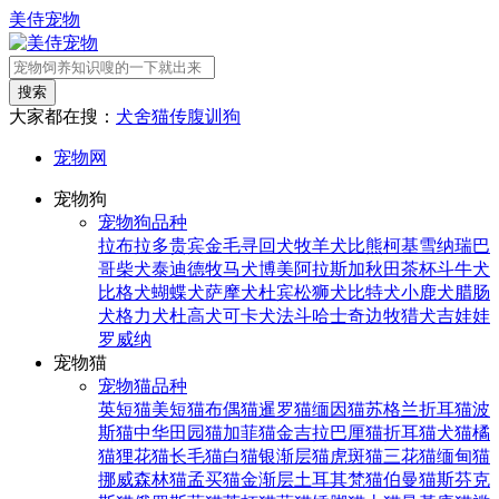
美侍宠物
搜索
大家都在搜：
犬舍
猫传腹
训狗
宠物网
宠物狗
宠物狗品种
拉布拉多
贵宾
金毛寻回犬
牧羊犬
比熊
柯基
雪纳瑞
巴
哥
柴犬
泰迪
德牧
马犬
博美
阿拉斯加
秋田
茶杯
斗牛犬
比格犬
蝴蝶犬
萨摩犬
杜宾
松狮犬
比特犬
小鹿犬
腊肠
犬
格力犬
杜高犬
可卡犬
法斗
哈士奇
边牧
猎犬
吉娃娃
罗威纳
宠物猫
宠物猫品种
英短猫
美短猫
布偶猫
暹罗猫
缅因猫
苏格兰折耳猫
波
斯猫
中华田园猫
加菲猫
金吉拉
巴厘猫
折耳猫
犬猫
橘
猫
狸花猫
长毛猫
白猫
银渐层猫
虎斑猫
三花猫
缅甸猫
挪威森林猫
孟买猫
金渐层
土耳其梵猫
伯曼猫
斯芬克