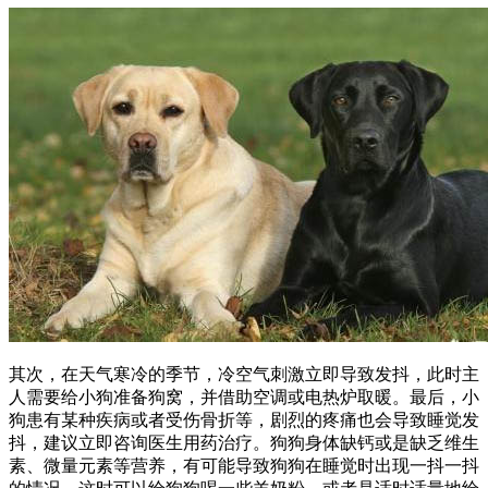
其次，在天气寒冷的季节，冷空气刺激立即导致发抖，此时主
人需要给小狗准备狗窝，并借助空调或电热炉取暖。最后，小
狗患有某种疾病或者受伤骨折等，剧烈的疼痛也会导致睡觉发
抖，建议立即咨询医生用药治疗。狗狗身体缺钙或是缺乏维生
素、微量元素等营养，有可能导致狗狗在睡觉时出现一抖一抖