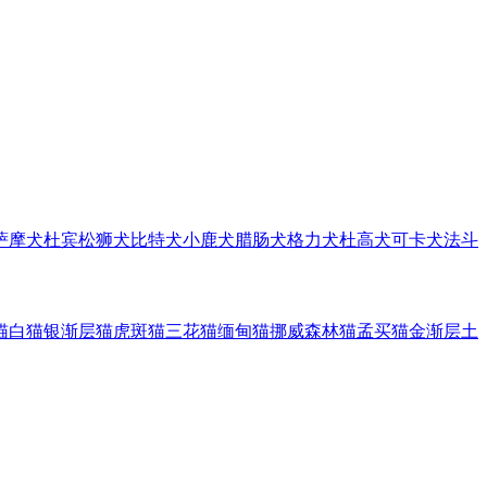
萨摩犬
杜宾
松狮犬
比特犬
小鹿犬
腊肠犬
格力犬
杜高犬
可卡犬
法斗
猫
白猫
银渐层猫
虎斑猫
三花猫
缅甸猫
挪威森林猫
孟买猫
金渐层
土