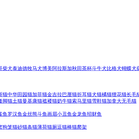
哥
柴犬
泰迪
德牧
马犬
博美
阿拉斯加
秋田
茶杯
斗牛犬
比格犬
蝴蝶犬
斯猫
中华田园猫
加菲猫
金吉拉
巴厘猫
折耳猫
犬猫
橘猫
狸花猫
长毛
矮脚猫
土猫
曼基康猫
褴褛猫
奶牛猫
索马里猫
雪鞋猫
加拿大无毛猫
雀鱼
罗汉鱼
金丝熊
斗鱼
画眉
小丑鱼
金龙鱼
招财鱼
窝
狗笼
猫砂
猫条
猫薄荷
猫厕
逗猫棒
猫爬架