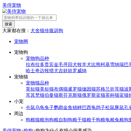
美侍宠物
搜索
大家都在搜：
犬舍
猫传腹
训狗
宠物网
宠物狗
宠物狗品种
拉布拉多
贵宾
金毛寻回犬
牧羊犬
比熊
柯基
雪纳瑞
巴
哈士奇
边牧
猎犬
吉娃娃
罗威纳
宠物猫
宠物猫品种
英短猫
美短猫
布偶猫
暹罗猫
缅因猫
苏格兰折耳猫
波
耳其梵猫
伯曼猫
斯芬克斯猫
俄罗斯蓝猫
茶杯猫
蓝猫
小宠
仓鼠
乌龟
兔子
鹦鹉
金鱼
锦鲤
巴西龟
鸽子
松鼠
豚鼠
孔
周边
狗粮
猫粮
泡狗粮
自制狗粮
干猫粮
干狗粮
龟粮
兔粮
狗
美侍宠物
>
狗狗
>
狗狗为什么有细小病毒感染