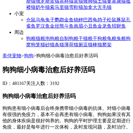
斯猫
俄罗斯蓝猫
茶杯猫
蓝猫
矮脚猫
土猫
曼基康猫
褴
褛猫
奶牛猫
索马里猫
雪鞋猫
加拿大无毛猫
小宠
仓鼠
乌龟
兔子
鹦鹉
金鱼
锦鲤
巴西龟
鸽子
松鼠
豚鼠
孔
雀鱼
罗汉鱼
金丝熊
斗鱼
画眉
小丑鱼
金龙鱼
招财鱼
周边
狗粮
猫粮
泡狗粮
自制狗粮
干猫粮
干狗粮
龟粮
兔粮
狗
窝
狗笼
猫砂
猫条
猫薄荷
猫厕
逗猫棒
猫爬架
美侍宠物
>
狗狗
>
狗狗细小病毒治愈后好养活吗
狗狗细小病毒治愈后好养活吗
ID：481167
关注人数：3192
狗狗细小病毒治愈后好养活吗
狗狗患有细小病毒后会终身携带细小病毒的抗体。对细小病毒
有很强的免疫力，基本不会再患有细小病毒。狗狗如果没有其
他的身体疾病是很好饲养的。狗狗的平时护理主要是定期进行
免疫，最好是每年进行一次体检，及时发现问题，及时治疗。