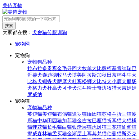
美侍宠物
搜索
大家都在搜：
犬舍
猫传腹
训狗
宠物网
宠物狗
宠物狗品种
拉布拉多
贵宾
金毛寻回犬
牧羊犬
比熊
柯基
雪纳瑞
巴
哥
柴犬
泰迪
德牧
马犬
博美
阿拉斯加
秋田
茶杯
斗牛犬
比格犬
蝴蝶犬
萨摩犬
杜宾
松狮犬
比特犬
小鹿犬
腊肠
犬
格力犬
杜高犬
可卡犬
法斗
哈士奇
边牧
猎犬
吉娃娃
罗威纳
宠物猫
宠物猫品种
英短猫
美短猫
布偶猫
暹罗猫
缅因猫
苏格兰折耳猫
波
斯猫
中华田园猫
加菲猫
金吉拉
巴厘猫
折耳猫
犬猫
橘
猫
狸花猫
长毛猫
白猫
银渐层猫
虎斑猫
三花猫
缅甸猫
挪威森林猫
孟买猫
金渐层
土耳其梵猫
伯曼猫
斯芬克