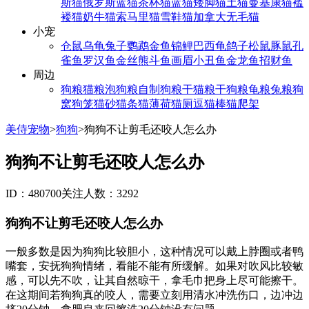
斯猫
俄罗斯蓝猫
茶杯猫
蓝猫
矮脚猫
土猫
曼基康猫
褴
褛猫
奶牛猫
索马里猫
雪鞋猫
加拿大无毛猫
小宠
仓鼠
乌龟
兔子
鹦鹉
金鱼
锦鲤
巴西龟
鸽子
松鼠
豚鼠
孔
雀鱼
罗汉鱼
金丝熊
斗鱼
画眉
小丑鱼
金龙鱼
招财鱼
周边
狗粮
猫粮
泡狗粮
自制狗粮
干猫粮
干狗粮
龟粮
兔粮
狗
窝
狗笼
猫砂
猫条
猫薄荷
猫厕
逗猫棒
猫爬架
美侍宠物
>
狗狗
>
狗狗不让剪毛还咬人怎么办
狗狗不让剪毛还咬人怎么办
ID：480700
关注人数：3292
狗狗不让剪毛还咬人怎么办
一般多数是因为狗狗比较胆小，这种情况可以戴上脖圈或者鸭
嘴套，安抚狗狗情绪，看能不能有所缓解。如果对吹风比较敏
感，可以先不吹，让其自然晾干，拿毛巾把身上尽可能擦干。
在这期间若狗狗真的咬人，需要立刻用清水冲洗伤口，边冲边