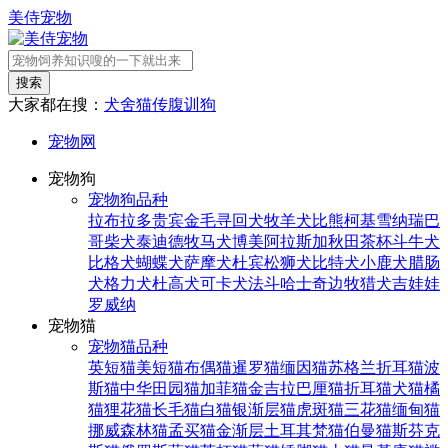
美侍宠物
搜索
大家都在搜：
犬舍
猫传腹
训狗
宠物网
宠物狗
宠物狗品种
拉布拉多
贵宾
金毛寻回犬
牧羊犬
比熊
柯基
雪纳瑞
巴
哥
柴犬
泰迪
德牧
马犬
博美
阿拉斯加
秋田
茶杯
斗牛犬
比格犬
蝴蝶犬
萨摩犬
杜宾
松狮犬
比特犬
小鹿犬
腊肠
犬
格力犬
杜高犬
可卡犬
法斗
哈士奇
边牧
猎犬
吉娃娃
罗威纳
宠物猫
宠物猫品种
英短猫
美短猫
布偶猫
暹罗猫
缅因猫
苏格兰折耳猫
波
斯猫
中华田园猫
加菲猫
金吉拉
巴厘猫
折耳猫
犬猫
橘
猫
狸花猫
长毛猫
白猫
银渐层猫
虎斑猫
三花猫
缅甸猫
挪威森林猫
孟买猫
金渐层
土耳其梵猫
伯曼猫
斯芬克