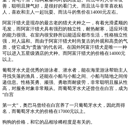
善，聪明且脾气好，是很好的看门犬。而且法斗非常喜欢粘
人，喜欢和主人一起玩耍。而法斗的售价在14000元左右。
阿富汗猎犬是现存的最古老的猎犬犬种之一，有着光滑柔顺的
毛发，而阿富汗猎犬具有强烈的独立性，耐热耐寒，适应环境
的能力很强。在室内很安静所以能适应都市生活，性格独立性
强，对人温和。而由于阿富汗猎犬时尚复古的外观和高贵的气
质，使它成为“贵族”的代名词。在国外阿富汗猎犬是唯一一种
可以进入五星级酒店的犬种。而阿富汗猎犬的价格在14000元
以上。
葡萄牙水犬是优秀的游泳者、潜水者，能在海里游泳帮助主人
寻找失落的渔具，还能在小船与小船之间、小船与陆地之间传
递信息。性格英勇、顽强、勇敢而耐疲劳，非常聪明且服从性
高，对服务对象非常顺从。而葡萄牙水犬还曾住在白宫，成为
“白宫
第一犬”，奥巴马曾经在白宫养了一只葡萄牙水犬，因此而得
名，而葡萄牙水犬的价格在17000元以上。
狗狗的价格，和它的品相珍稀程度是有关的。