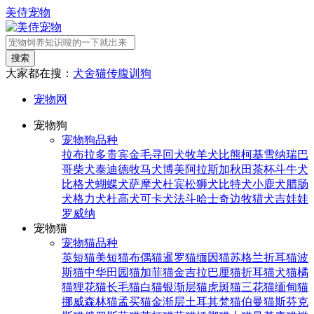
美侍宠物
搜索
大家都在搜：
犬舍
猫传腹
训狗
宠物网
宠物狗
宠物狗品种
拉布拉多
贵宾
金毛寻回犬
牧羊犬
比熊
柯基
雪纳瑞
巴
哥
柴犬
泰迪
德牧
马犬
博美
阿拉斯加
秋田
茶杯
斗牛犬
比格犬
蝴蝶犬
萨摩犬
杜宾
松狮犬
比特犬
小鹿犬
腊肠
犬
格力犬
杜高犬
可卡犬
法斗
哈士奇
边牧
猎犬
吉娃娃
罗威纳
宠物猫
宠物猫品种
英短猫
美短猫
布偶猫
暹罗猫
缅因猫
苏格兰折耳猫
波
斯猫
中华田园猫
加菲猫
金吉拉
巴厘猫
折耳猫
犬猫
橘
猫
狸花猫
长毛猫
白猫
银渐层猫
虎斑猫
三花猫
缅甸猫
挪威森林猫
孟买猫
金渐层
土耳其梵猫
伯曼猫
斯芬克