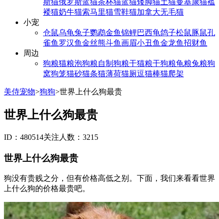
斯猫
俄罗斯蓝猫
茶杯猫
蓝猫
矮脚猫
土猫
曼基康猫
褴
褛猫
奶牛猫
索马里猫
雪鞋猫
加拿大无毛猫
小宠
仓鼠
乌龟
兔子
鹦鹉
金鱼
锦鲤
巴西龟
鸽子
松鼠
豚鼠
孔
雀鱼
罗汉鱼
金丝熊
斗鱼
画眉
小丑鱼
金龙鱼
招财鱼
周边
狗粮
猫粮
泡狗粮
自制狗粮
干猫粮
干狗粮
龟粮
兔粮
狗
窝
狗笼
猫砂
猫条
猫薄荷
猫厕
逗猫棒
猫爬架
美侍宠物
>
狗狗
>
世界上什么狗最贵
世界上什么狗最贵
ID：480514
关注人数：3215
世界上什么狗最贵
狗没有贵贱之分，但有价格高低之别。下面，我们来看看世界
上什么狗的价格最贵吧。