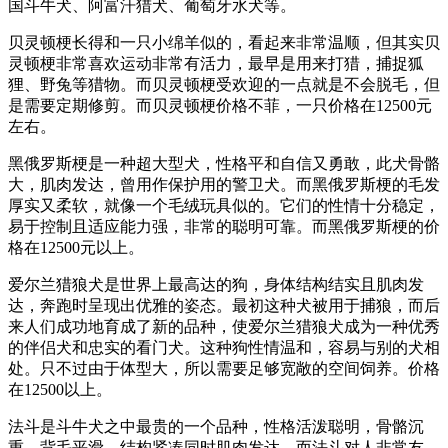
国斗牛犬、阿富汗猎犬、葡萄牙水犬等。
贝灵顿梗长得和一只小绵羊似的，看起来非常温顺，但其实贝
灵顿梗非常喜欢运动非常有活力，最早是用来打猎，捕捉狐
狸、野兔等猎物。而贝灵顿梗受欢迎的一点就是不会脱毛，但
是需要定期修剪。而贝灵顿梗价格不菲，一只价格在12500元
左右。
黑俄罗斯梗是一种超大型犬，性格平和自信又勇敢，此犬骨骼
大，肌肉发达，曾用作保护用的警卫犬。而黑俄罗斯梗的毛发
厚实又柔软，就像一个毛绒玩具似的。它们的性情十分稳定，
易于控制且适应能力强，非常的聪明可靠。而黑俄罗斯梗的价
格在12500元以上。
爱尔兰猎狼犬是世界上最高达的狗，身体结构结实且肌肉发
达，奔跑时呈现出优雅的姿态。最初这种犬被用于捕狼，而后
来人们成功地育成了新的品种，使爱尔兰猎狼犬成为一种优秀
的伴侣犬和忠实的看门犬。这种狗性情温和，容易与别的犬相
处。只不过由于体型大，所以需要足够宽敞的空间饲养。价格
在12500以上。
法斗是斗牛犬之中最贵的一个品种，性格活泼聪明，骨骼沉
重，背毛平滑，结构紧凑同时肌肉发达。而法斗对人非常友