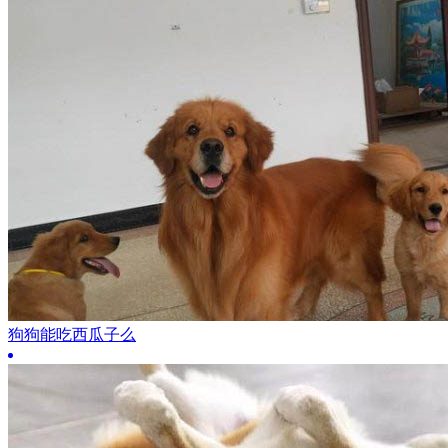
狗狗能吃西瓜子么