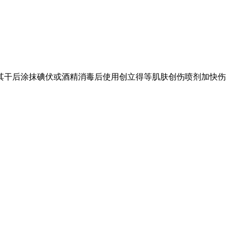
其干后涂抹碘伏或酒精消毒后使用创立得等肌肤创伤喷剂加快伤