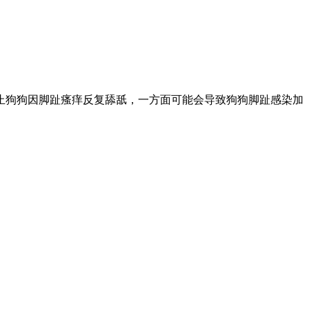
止狗狗因脚趾瘙痒反复舔舐，一方面可能会导致狗狗脚趾感染加