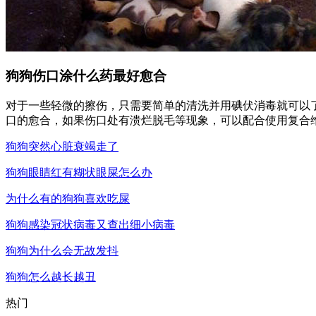
狗狗伤口涂什么药最好愈合
对于一些轻微的擦伤，只需要简单的清洗并用碘伏消毒就可以
口的愈合，如果伤口处有溃烂脱毛等现象，可以配合使用复合
狗狗突然心脏衰竭走了
狗狗眼睛红有糊状眼屎怎么办
为什么有的狗狗喜欢吃屎
狗狗感染冠状病毒又查出细小病毒
狗狗为什么会无故发抖
狗狗怎么越长越丑
热门