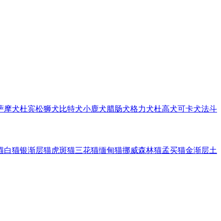
萨摩犬
杜宾
松狮犬
比特犬
小鹿犬
腊肠犬
格力犬
杜高犬
可卡犬
法斗
猫
白猫
银渐层猫
虎斑猫
三花猫
缅甸猫
挪威森林猫
孟买猫
金渐层
土