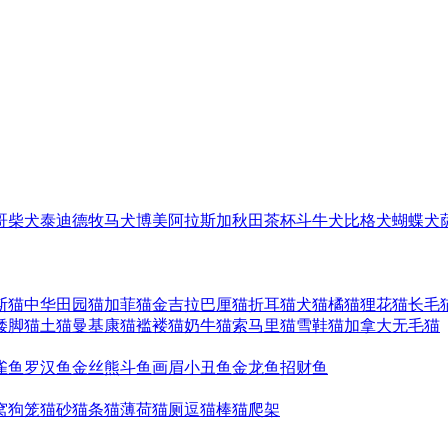
哥
柴犬
泰迪
德牧
马犬
博美
阿拉斯加
秋田
茶杯
斗牛犬
比格犬
蝴蝶犬
斯猫
中华田园猫
加菲猫
金吉拉
巴厘猫
折耳猫
犬猫
橘猫
狸花猫
长毛
矮脚猫
土猫
曼基康猫
褴褛猫
奶牛猫
索马里猫
雪鞋猫
加拿大无毛猫
雀鱼
罗汉鱼
金丝熊
斗鱼
画眉
小丑鱼
金龙鱼
招财鱼
窝
狗笼
猫砂
猫条
猫薄荷
猫厕
逗猫棒
猫爬架