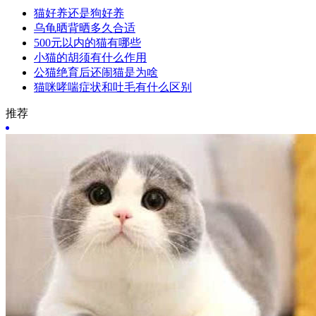
猫好养还是狗好养
乌龟晒背晒多久合适
500元以内的猫有哪些
小猫的胡须有什么作用
公猫绝育后还闹猫是为啥
猫咪哮喘症状和吐毛有什么区别
推荐