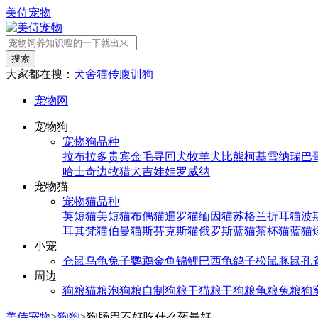
美侍宠物
搜索
大家都在搜：
犬舍
猫传腹
训狗
宠物网
宠物狗
宠物狗品种
拉布拉多
贵宾
金毛寻回犬
牧羊犬
比熊
柯基
雪纳瑞
巴
哈士奇
边牧
猎犬
吉娃娃
罗威纳
宠物猫
宠物猫品种
英短猫
美短猫
布偶猫
暹罗猫
缅因猫
苏格兰折耳猫
波
耳其梵猫
伯曼猫
斯芬克斯猫
俄罗斯蓝猫
茶杯猫
蓝猫
小宠
仓鼠
乌龟
兔子
鹦鹉
金鱼
锦鲤
巴西龟
鸽子
松鼠
豚鼠
孔
周边
狗粮
猫粮
泡狗粮
自制狗粮
干猫粮
干狗粮
龟粮
兔粮
狗
美侍宠物
>
狗狗
>
狗肠胃不好吃什么药最好