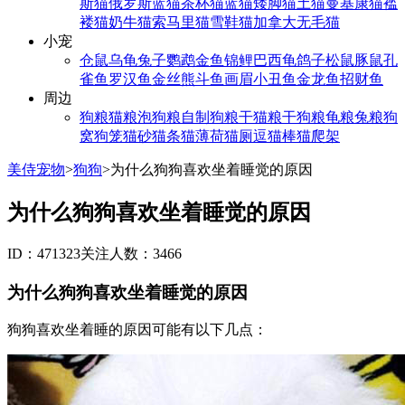
斯猫
俄罗斯蓝猫
茶杯猫
蓝猫
矮脚猫
土猫
曼基康猫
褴
褛猫
奶牛猫
索马里猫
雪鞋猫
加拿大无毛猫
小宠
仓鼠
乌龟
兔子
鹦鹉
金鱼
锦鲤
巴西龟
鸽子
松鼠
豚鼠
孔
雀鱼
罗汉鱼
金丝熊
斗鱼
画眉
小丑鱼
金龙鱼
招财鱼
周边
狗粮
猫粮
泡狗粮
自制狗粮
干猫粮
干狗粮
龟粮
兔粮
狗
窝
狗笼
猫砂
猫条
猫薄荷
猫厕
逗猫棒
猫爬架
美侍宠物
>
狗狗
>
为什么狗狗喜欢坐着睡觉的原因
为什么狗狗喜欢坐着睡觉的原因
ID：471323
关注人数：3466
为什么狗狗喜欢坐着睡觉的原因
狗狗喜欢坐着睡的原因可能有以下几点：