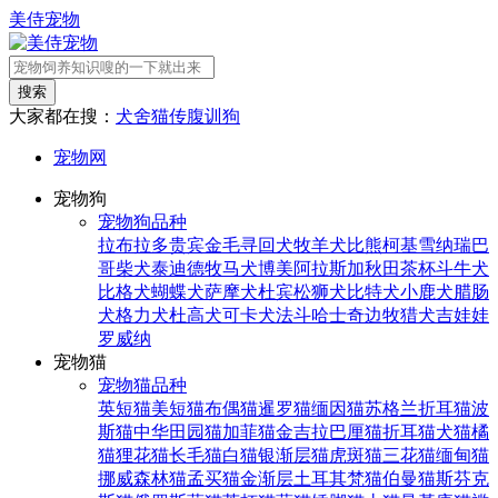
美侍宠物
搜索
大家都在搜：
犬舍
猫传腹
训狗
宠物网
宠物狗
宠物狗品种
拉布拉多
贵宾
金毛寻回犬
牧羊犬
比熊
柯基
雪纳瑞
巴
哥
柴犬
泰迪
德牧
马犬
博美
阿拉斯加
秋田
茶杯
斗牛犬
比格犬
蝴蝶犬
萨摩犬
杜宾
松狮犬
比特犬
小鹿犬
腊肠
犬
格力犬
杜高犬
可卡犬
法斗
哈士奇
边牧
猎犬
吉娃娃
罗威纳
宠物猫
宠物猫品种
英短猫
美短猫
布偶猫
暹罗猫
缅因猫
苏格兰折耳猫
波
斯猫
中华田园猫
加菲猫
金吉拉
巴厘猫
折耳猫
犬猫
橘
猫
狸花猫
长毛猫
白猫
银渐层猫
虎斑猫
三花猫
缅甸猫
挪威森林猫
孟买猫
金渐层
土耳其梵猫
伯曼猫
斯芬克