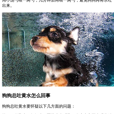
用小汤勺喂一两勺，几分钟后再喂一两勺，避免狗狗再将水吐
出来。
狗狗总吐黄水怎么回事
狗狗总吐黄水要怀疑以下几方面的问题：