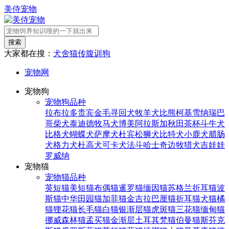
美侍宠物
搜索
大家都在搜：
犬舍
猫传腹
训狗
宠物网
宠物狗
宠物狗品种
拉布拉多
贵宾
金毛寻回犬
牧羊犬
比熊
柯基
雪纳瑞
巴
哥
柴犬
泰迪
德牧
马犬
博美
阿拉斯加
秋田
茶杯
斗牛犬
比格犬
蝴蝶犬
萨摩犬
杜宾
松狮犬
比特犬
小鹿犬
腊肠
犬
格力犬
杜高犬
可卡犬
法斗
哈士奇
边牧
猎犬
吉娃娃
罗威纳
宠物猫
宠物猫品种
英短猫
美短猫
布偶猫
暹罗猫
缅因猫
苏格兰折耳猫
波
斯猫
中华田园猫
加菲猫
金吉拉
巴厘猫
折耳猫
犬猫
橘
猫
狸花猫
长毛猫
白猫
银渐层猫
虎斑猫
三花猫
缅甸猫
挪威森林猫
孟买猫
金渐层
土耳其梵猫
伯曼猫
斯芬克