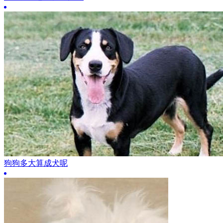
狗狗多大算成犬呢