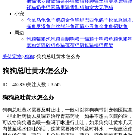
斯猫
俄罗斯蓝猫
茶杯猫
蓝猫
矮脚猫
土猫
曼基康猫
褴
褛猫
奶牛猫
索马里猫
雪鞋猫
加拿大无毛猫
小宠
仓鼠
乌龟
兔子
鹦鹉
金鱼
锦鲤
巴西龟
鸽子
松鼠
豚鼠
孔
雀鱼
罗汉鱼
金丝熊
斗鱼
画眉
小丑鱼
金龙鱼
招财鱼
周边
狗粮
猫粮
泡狗粮
自制狗粮
干猫粮
干狗粮
龟粮
兔粮
狗
窝
狗笼
猫砂
猫条
猫薄荷
猫厕
逗猫棒
猫爬架
美侍宠物
>
狗狗
>
狗狗总吐黄水怎么办
狗狗总吐黄水怎么办
ID：462830
关注人数：3245
狗狗总吐黄水怎么办
狗狗总吐黄水需要及时止吐，一般可以将狗狗带到宠物医院拿
一些止吐药物以及调养治疗胃部药物，如果不想去医院的话，
可以给狗狗适当喂一些吗丁啉进行止吐，如果狗狗吐黄水几天
内甚至喝水也吐的话，这就需要给狗狗及时补水，一般建议使