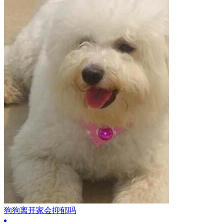
狗狗离开家会抑郁吗