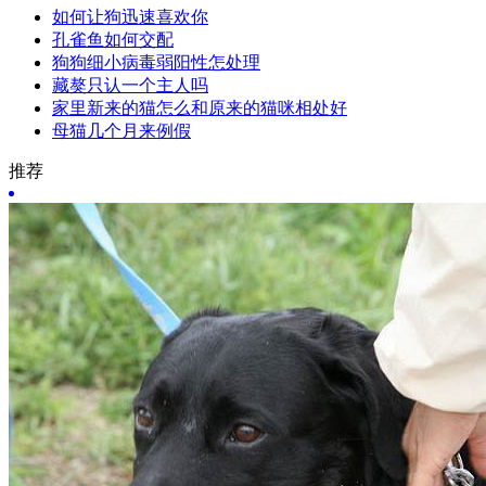
如何让狗迅速喜欢你
孔雀鱼如何交配
狗狗细小病毒弱阳性怎处理
藏獒只认一个主人吗
家里新来的猫怎么和原来的猫咪相处好
母猫几个月来例假
推荐