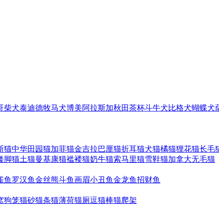
哥
柴犬
泰迪
德牧
马犬
博美
阿拉斯加
秋田
茶杯
斗牛犬
比格犬
蝴蝶犬
斯猫
中华田园猫
加菲猫
金吉拉
巴厘猫
折耳猫
犬猫
橘猫
狸花猫
长毛
矮脚猫
土猫
曼基康猫
褴褛猫
奶牛猫
索马里猫
雪鞋猫
加拿大无毛猫
雀鱼
罗汉鱼
金丝熊
斗鱼
画眉
小丑鱼
金龙鱼
招财鱼
窝
狗笼
猫砂
猫条
猫薄荷
猫厕
逗猫棒
猫爬架