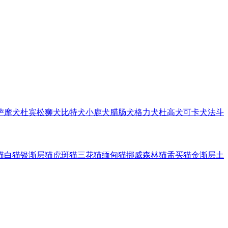
萨摩犬
杜宾
松狮犬
比特犬
小鹿犬
腊肠犬
格力犬
杜高犬
可卡犬
法斗
猫
白猫
银渐层猫
虎斑猫
三花猫
缅甸猫
挪威森林猫
孟买猫
金渐层
土