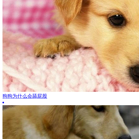
狗狗为什么会舔屁股