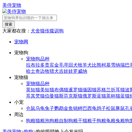
美侍宠物
搜索
大家都在搜：
犬舍
猫传腹
训狗
宠物网
宠物狗
宠物狗品种
拉布拉多
贵宾
金毛寻回犬
牧羊犬
比熊
柯基
雪纳瑞
巴
哈士奇
边牧
猎犬
吉娃娃
罗威纳
宠物猫
宠物猫品种
英短猫
美短猫
布偶猫
暹罗猫
缅因猫
苏格兰折耳猫
波
耳其梵猫
伯曼猫
斯芬克斯猫
俄罗斯蓝猫
茶杯猫
蓝猫
小宠
仓鼠
乌龟
兔子
鹦鹉
金鱼
锦鲤
巴西龟
鸽子
松鼠
豚鼠
孔
周边
狗粮
猫粮
泡狗粮
自制狗粮
干猫粮
干狗粮
龟粮
兔粮
狗
美侍宠物
>
狗狗
>
狗的眼睛晚上会发光吗