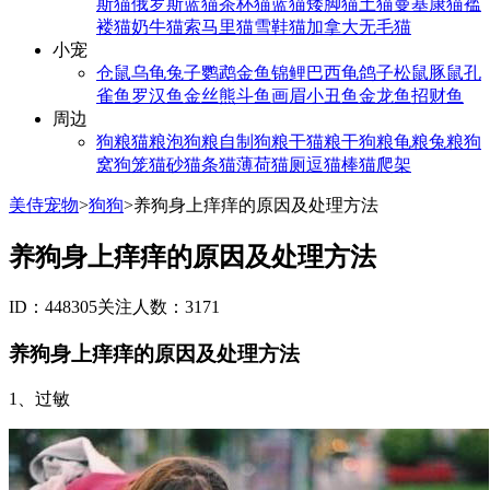
斯猫
俄罗斯蓝猫
茶杯猫
蓝猫
矮脚猫
土猫
曼基康猫
褴
褛猫
奶牛猫
索马里猫
雪鞋猫
加拿大无毛猫
小宠
仓鼠
乌龟
兔子
鹦鹉
金鱼
锦鲤
巴西龟
鸽子
松鼠
豚鼠
孔
雀鱼
罗汉鱼
金丝熊
斗鱼
画眉
小丑鱼
金龙鱼
招财鱼
周边
狗粮
猫粮
泡狗粮
自制狗粮
干猫粮
干狗粮
龟粮
兔粮
狗
窝
狗笼
猫砂
猫条
猫薄荷
猫厕
逗猫棒
猫爬架
美侍宠物
>
狗狗
>
养狗身上痒痒的原因及处理方法
养狗身上痒痒的原因及处理方法
ID：448305
关注人数：3171
养狗身上痒痒的原因及处理方法
1、过敏