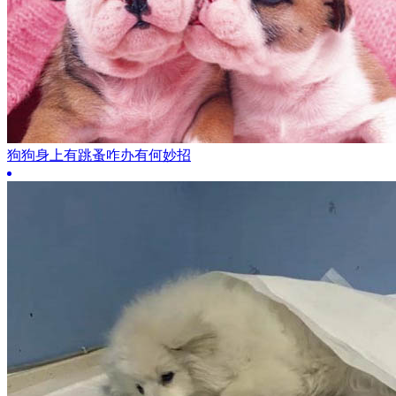
狗狗身上有跳蚤咋办有何妙招