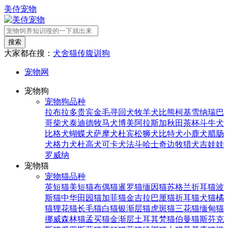
美侍宠物
搜索
大家都在搜：
犬舍
猫传腹
训狗
宠物网
宠物狗
宠物狗品种
拉布拉多
贵宾
金毛寻回犬
牧羊犬
比熊
柯基
雪纳瑞
巴
哥
柴犬
泰迪
德牧
马犬
博美
阿拉斯加
秋田
茶杯
斗牛犬
比格犬
蝴蝶犬
萨摩犬
杜宾
松狮犬
比特犬
小鹿犬
腊肠
犬
格力犬
杜高犬
可卡犬
法斗
哈士奇
边牧
猎犬
吉娃娃
罗威纳
宠物猫
宠物猫品种
英短猫
美短猫
布偶猫
暹罗猫
缅因猫
苏格兰折耳猫
波
斯猫
中华田园猫
加菲猫
金吉拉
巴厘猫
折耳猫
犬猫
橘
猫
狸花猫
长毛猫
白猫
银渐层猫
虎斑猫
三花猫
缅甸猫
挪威森林猫
孟买猫
金渐层
土耳其梵猫
伯曼猫
斯芬克