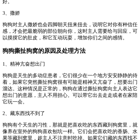
好。
3、撒娇
狗狗对主人撒娇也会四脚朝天扭来扭去，说明它对你有种信任
感，才会把最脆弱的部位朝向你，这时主人需要给与回应，可
以摸摸它的肚皮，和它互动玩耍，增加你们之间的感情。
狗狗撕扯狗窝的原因及处理方法
1、精神亢奋想出门
狗狗是天生的多动症患者，它们很少在一个地方安安静静的待
着，如果它突然撕扯狗窝很有可能是精神又亢奋了，想要出门
溜达。这种情况是正常的，狗狗在通过撕扯狗窝向主人表达它
想出门的意愿，主人不用担心。可以带它出去走走或者在家陪
它玩一会。
2、藏东西找不到了
狗狗有个天生的习性，那就是把喜欢吃的东西藏到狗窝里，就
像养在室外的狗狗喜欢刨坑一样。它们会把喜欢吃的香肠、水
果等藏到窝里，趁主人不注意时吃掉。如果它们藏的东西找不