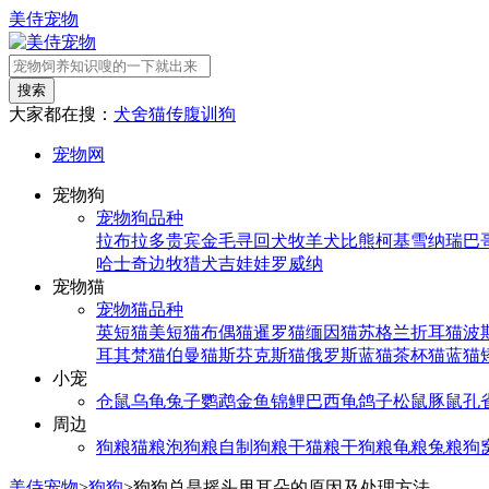
美侍宠物
搜索
大家都在搜：
犬舍
猫传腹
训狗
宠物网
宠物狗
宠物狗品种
拉布拉多
贵宾
金毛寻回犬
牧羊犬
比熊
柯基
雪纳瑞
巴
哈士奇
边牧
猎犬
吉娃娃
罗威纳
宠物猫
宠物猫品种
英短猫
美短猫
布偶猫
暹罗猫
缅因猫
苏格兰折耳猫
波
耳其梵猫
伯曼猫
斯芬克斯猫
俄罗斯蓝猫
茶杯猫
蓝猫
小宠
仓鼠
乌龟
兔子
鹦鹉
金鱼
锦鲤
巴西龟
鸽子
松鼠
豚鼠
孔
周边
狗粮
猫粮
泡狗粮
自制狗粮
干猫粮
干狗粮
龟粮
兔粮
狗
美侍宠物
>
狗狗
>
狗狗总是摇头甩耳朵的原因及处理方法