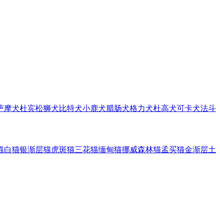
萨摩犬
杜宾
松狮犬
比特犬
小鹿犬
腊肠犬
格力犬
杜高犬
可卡犬
法斗
猫
白猫
银渐层猫
虎斑猫
三花猫
缅甸猫
挪威森林猫
孟买猫
金渐层
土