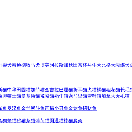
哥
柴犬
泰迪
德牧
马犬
博美
阿拉斯加
秋田
茶杯
斗牛犬
比格犬
蝴蝶犬
斯猫
中华田园猫
加菲猫
金吉拉
巴厘猫
折耳猫
犬猫
橘猫
狸花猫
长毛
矮脚猫
土猫
曼基康猫
褴褛猫
奶牛猫
索马里猫
雪鞋猫
加拿大无毛猫
雀鱼
罗汉鱼
金丝熊
斗鱼
画眉
小丑鱼
金龙鱼
招财鱼
窝
狗笼
猫砂
猫条
猫薄荷
猫厕
逗猫棒
猫爬架