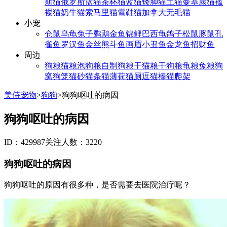
斯猫
俄罗斯蓝猫
茶杯猫
蓝猫
矮脚猫
土猫
曼基康猫
褴
褛猫
奶牛猫
索马里猫
雪鞋猫
加拿大无毛猫
小宠
仓鼠
乌龟
兔子
鹦鹉
金鱼
锦鲤
巴西龟
鸽子
松鼠
豚鼠
孔
雀鱼
罗汉鱼
金丝熊
斗鱼
画眉
小丑鱼
金龙鱼
招财鱼
周边
狗粮
猫粮
泡狗粮
自制狗粮
干猫粮
干狗粮
龟粮
兔粮
狗
窝
狗笼
猫砂
猫条
猫薄荷
猫厕
逗猫棒
猫爬架
美侍宠物
>
狗狗
>
狗狗呕吐的病因
狗狗呕吐的病因
ID：429987
关注人数：3220
狗狗呕吐的病因
狗狗呕吐的原因有很多种，是否需要去医院治疗呢？