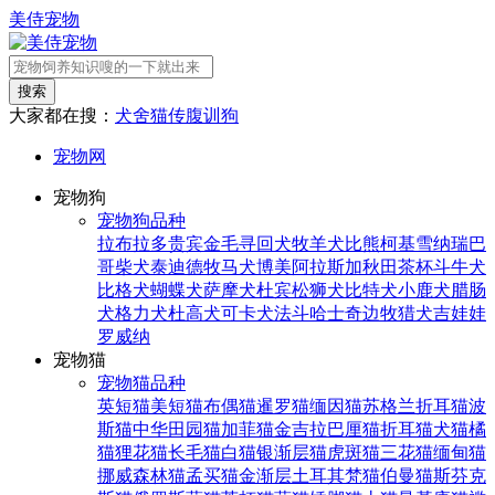
美侍宠物
搜索
大家都在搜：
犬舍
猫传腹
训狗
宠物网
宠物狗
宠物狗品种
拉布拉多
贵宾
金毛寻回犬
牧羊犬
比熊
柯基
雪纳瑞
巴
哥
柴犬
泰迪
德牧
马犬
博美
阿拉斯加
秋田
茶杯
斗牛犬
比格犬
蝴蝶犬
萨摩犬
杜宾
松狮犬
比特犬
小鹿犬
腊肠
犬
格力犬
杜高犬
可卡犬
法斗
哈士奇
边牧
猎犬
吉娃娃
罗威纳
宠物猫
宠物猫品种
英短猫
美短猫
布偶猫
暹罗猫
缅因猫
苏格兰折耳猫
波
斯猫
中华田园猫
加菲猫
金吉拉
巴厘猫
折耳猫
犬猫
橘
猫
狸花猫
长毛猫
白猫
银渐层猫
虎斑猫
三花猫
缅甸猫
挪威森林猫
孟买猫
金渐层
土耳其梵猫
伯曼猫
斯芬克