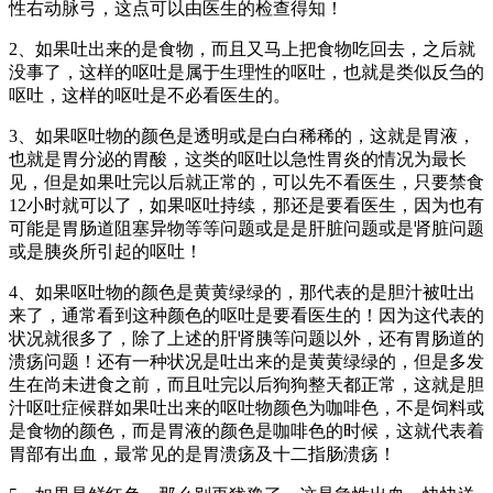
性右动脉弓，这点可以由医生的检查得知！
2、如果吐出来的是食物，而且又马上把食物吃回去，之后就
没事了，这样的呕吐是属于生理性的呕吐，也就是类似反刍的
呕吐，这样的呕吐是不必看医生的。
3、如果呕吐物的颜色是透明或是白白稀稀的，这就是胃液，
也就是胃分泌的胃酸，这类的呕吐以急性胃炎的情况为最长
见，但是如果吐完以后就正常的，可以先不看医生，只要禁食
12小时就可以了，如果呕吐持续，那还是要看医生，因为也有
可能是胃肠道阻塞异物等等问题或是是肝脏问题或是肾脏问题
或是胰炎所引起的呕吐！
4、如果呕吐物的颜色是黄黄绿绿的，那代表的是胆汁被吐出
来了，通常看到这种颜色的呕吐是要看医生的！因为这代表的
状况就很多了，除了上述的肝肾胰等问题以外，还有胃肠道的
溃疡问题！还有一种状况是吐出来的是黄黄绿绿的，但是多发
生在尚未进食之前，而且吐完以后狗狗整天都正常，这就是胆
汁呕吐症候群如果吐出来的呕吐物颜色为咖啡色，不是饲料或
是食物的颜色，而是胃液的颜色是咖啡色的时候，这就代表着
胃部有出血，最常见的是胃溃疡及十二指肠溃疡！