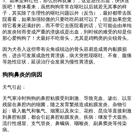
5、如果是鲜红色，那么别再犹豫了，这是急性出血，快快送
医吧！整体看来，虽然狗狗常常在呕吐以后就若无其事的样
子，其实除了生理性的呕吐问题以外（反刍），最好都带去医
院看看，如果加强轻微的只要吃吃药就可以了，但是如果您觉
得它看来还满好的，而不带它去医院看的话，它可能会由单纯
的发炎转而变成严重的溃疡或是出血，到时候的难受的却是你
那心爱狗狗了！犬最好不吃骨头，尤其是鸡鸭类的尖锐骨头。
因为犬吞入这些带有尖角或锐边的骨头容易造成胃内黏膜损
伤，进步可发展成急性胃溃疡，病犬突然现呕吐、不食、腹痛
等急性症状，延误治疗会发展为慢性胃溃疡。
狗狗鼻炎的病因
天气引起：
天气寒冷时狗狗的鼻腔粘膜受到刺激、导致充血、渗出、以至
残留在鼻腔内的细菌，随之发育繁殖造成粘膜发炎。杂物引
起：吸入氨气和氯气、烟熏以及灰尘、花粉、昆虫等直接刺激
到鼻腔粘膜，都会引起鼻腔粘膜发炎。疾病：继发于犬瘟热、
流行性感冒、支气管炎、鼻螨病、咽喉炎、副鼻窦炎等传染
病。