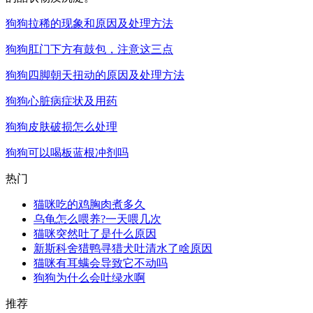
狗狗拉稀的现象和原因及处理方法
狗狗肛门下方有鼓包，注意这三点
狗狗四脚朝天扭动的原因及处理方法
狗狗心脏病症状及用药
狗狗皮肤破损怎么处理
狗狗可以喝板蓝根冲剂吗
热门
猫咪吃的鸡胸肉煮多久
乌龟怎么喂养?一天喂几次
猫咪突然吐了是什么原因
新斯科舍猎鸭寻猎犬吐清水了啥原因
猫咪有耳螨会导致它不动吗
狗狗为什么会吐绿水啊
推荐