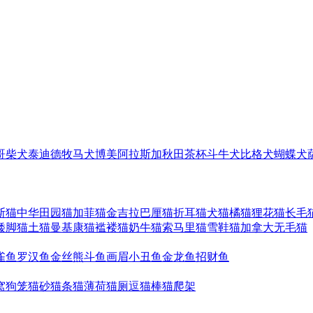
哥
柴犬
泰迪
德牧
马犬
博美
阿拉斯加
秋田
茶杯
斗牛犬
比格犬
蝴蝶犬
斯猫
中华田园猫
加菲猫
金吉拉
巴厘猫
折耳猫
犬猫
橘猫
狸花猫
长毛
矮脚猫
土猫
曼基康猫
褴褛猫
奶牛猫
索马里猫
雪鞋猫
加拿大无毛猫
雀鱼
罗汉鱼
金丝熊
斗鱼
画眉
小丑鱼
金龙鱼
招财鱼
窝
狗笼
猫砂
猫条
猫薄荷
猫厕
逗猫棒
猫爬架