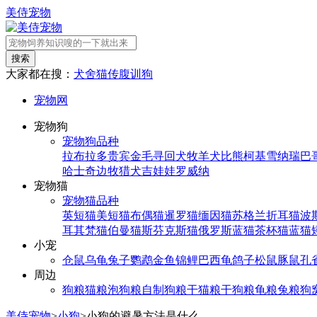
美侍宠物
搜索
大家都在搜：
犬舍
猫传腹
训狗
宠物网
宠物狗
宠物狗品种
拉布拉多
贵宾
金毛寻回犬
牧羊犬
比熊
柯基
雪纳瑞
巴
哈士奇
边牧
猎犬
吉娃娃
罗威纳
宠物猫
宠物猫品种
英短猫
美短猫
布偶猫
暹罗猫
缅因猫
苏格兰折耳猫
波
耳其梵猫
伯曼猫
斯芬克斯猫
俄罗斯蓝猫
茶杯猫
蓝猫
小宠
仓鼠
乌龟
兔子
鹦鹉
金鱼
锦鲤
巴西龟
鸽子
松鼠
豚鼠
孔
周边
狗粮
猫粮
泡狗粮
自制狗粮
干猫粮
干狗粮
龟粮
兔粮
狗
美侍宠物
>
小狗
>
小狗的避暑方法是什么