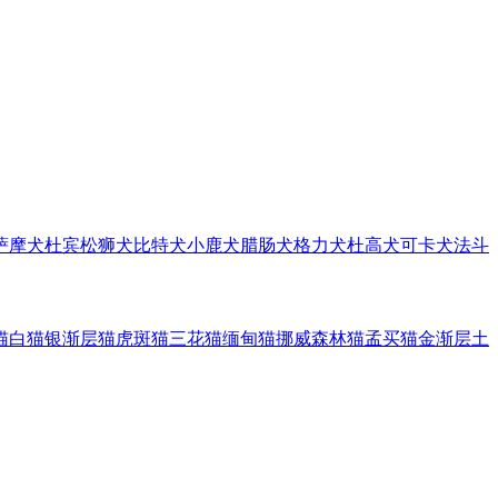
萨摩犬
杜宾
松狮犬
比特犬
小鹿犬
腊肠犬
格力犬
杜高犬
可卡犬
法斗
猫
白猫
银渐层猫
虎斑猫
三花猫
缅甸猫
挪威森林猫
孟买猫
金渐层
土