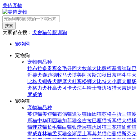
美侍宠物
搜索
大家都在搜：
犬舍
猫传腹
训狗
宠物网
宠物狗
宠物狗品种
拉布拉多
贵宾
金毛寻回犬
牧羊犬
比熊
柯基
雪纳瑞
巴
哥
柴犬
泰迪
德牧
马犬
博美
阿拉斯加
秋田
茶杯
斗牛犬
比格犬
蝴蝶犬
萨摩犬
杜宾
松狮犬
比特犬
小鹿犬
腊肠
犬
格力犬
杜高犬
可卡犬
法斗
哈士奇
边牧
猎犬
吉娃娃
罗威纳
宠物猫
宠物猫品种
英短猫
美短猫
布偶猫
暹罗猫
缅因猫
苏格兰折耳猫
波
斯猫
中华田园猫
加菲猫
金吉拉
巴厘猫
折耳猫
犬猫
橘
猫
狸花猫
长毛猫
白猫
银渐层猫
虎斑猫
三花猫
缅甸猫
挪威森林猫
孟买猫
金渐层
土耳其梵猫
伯曼猫
斯芬克