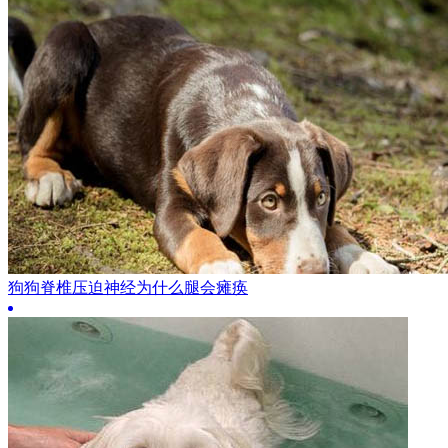
狗狗脊椎压迫神经为什么腿会瘫痪