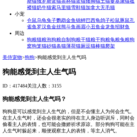
斯猫
俄罗斯蓝猫
茶杯猫
蓝猫
矮脚猫
土猫
曼基康猫
褴
褛猫
奶牛猫
索马里猫
雪鞋猫
加拿大无毛猫
小宠
仓鼠
乌龟
兔子
鹦鹉
金鱼
锦鲤
巴西龟
鸽子
松鼠
豚鼠
孔
雀鱼
罗汉鱼
金丝熊
斗鱼
画眉
小丑鱼
金龙鱼
招财鱼
周边
狗粮
猫粮
泡狗粮
自制狗粮
干猫粮
干狗粮
龟粮
兔粮
狗
窝
狗笼
猫砂
猫条
猫薄荷
猫厕
逗猫棒
猫爬架
美侍宠物
>
狗狗
>
狗能感觉到主人生气吗
狗能感觉到主人生气吗
ID：417484
关注人数：3155
狗能感觉到主人生气吗？
狗狗是可以感觉到主人生气的，但是不会懂主人为何会生气。
在主人生气时，还会会很老实的待在主人身边听训斥，同时会
偷看主人的表情，也可能会撒娇祈求原谅。部分狗狗可能在主
人生气时躲起来，顺便观察主人的表情，等主人消气。