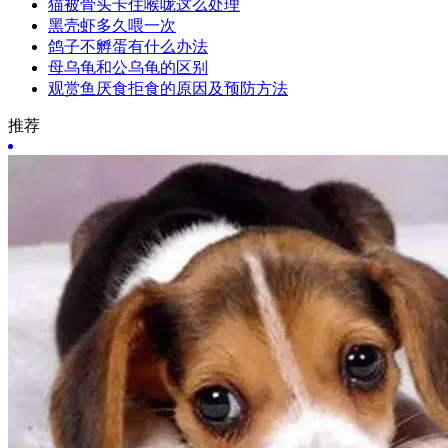
猫被骨头卡住喉咙这么处理
黑壳虾多久喂一次
鸽子不孵蛋有什么办法
母乌龟和公乌龟的区别
观赏鱼厌食拒食的原因及预防方法
推荐