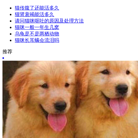
猫传腹了还能活多久
猫肾衰竭能活多久
请问猫咪呕吐的原因及处理方法
猫咪一般一年生几窝
乌龟是不是两栖动物
猫咪长耳螨会流泪吗
推荐