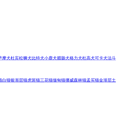
萨摩犬
杜宾
松狮犬
比特犬
小鹿犬
腊肠犬
格力犬
杜高犬
可卡犬
法斗
猫
白猫
银渐层猫
虎斑猫
三花猫
缅甸猫
挪威森林猫
孟买猫
金渐层
土