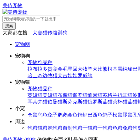
美侍宠物
搜索
大家都在搜：
犬舍
猫传腹
训狗
宠物网
宠物狗
宠物狗品种
拉布拉多
贵宾
金毛寻回犬
牧羊犬
比熊
柯基
雪纳瑞
巴
哈士奇
边牧
猎犬
吉娃娃
罗威纳
宠物猫
宠物猫品种
英短猫
美短猫
布偶猫
暹罗猫
缅因猫
苏格兰折耳猫
波
耳其梵猫
伯曼猫
斯芬克斯猫
俄罗斯蓝猫
茶杯猫
蓝猫
小宠
仓鼠
乌龟
兔子
鹦鹉
金鱼
锦鲤
巴西龟
鸽子
松鼠
豚鼠
孔
周边
狗粮
猫粮
泡狗粮
自制狗粮
干猫粮
干狗粮
龟粮
兔粮
狗
美侍宠物
>
狗狗
>
狗狗吃东西老吐是怎么回事