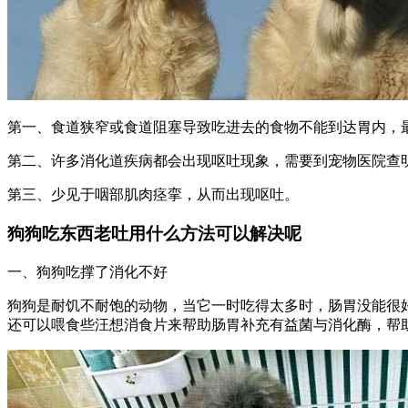
第一、食道狭窄或食道阻塞导致吃进去的食物不能到达胃内，
第二、许多消化道疾病都会出现呕吐现象，需要到宠物医院查
第三、少见于咽部肌肉痉挛，从而出现呕吐。
狗狗吃东西老吐用什么方法可以解决呢
一、狗狗吃撑了消化不好
狗狗是耐饥不耐饱的动物，当它一时吃得太多时，肠胃没能很
还可以喂食些汪想消食片来帮助肠胃补充有益菌与消化酶，帮