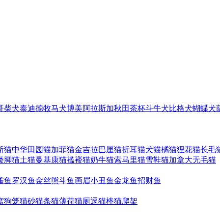
哥
柴犬
泰迪
德牧
马犬
博美
阿拉斯加
秋田
茶杯
斗牛犬
比格犬
蝴蝶犬
斯猫
中华田园猫
加菲猫
金吉拉
巴厘猫
折耳猫
犬猫
橘猫
狸花猫
长毛
矮脚猫
土猫
曼基康猫
褴褛猫
奶牛猫
索马里猫
雪鞋猫
加拿大无毛猫
雀鱼
罗汉鱼
金丝熊
斗鱼
画眉
小丑鱼
金龙鱼
招财鱼
窝
狗笼
猫砂
猫条
猫薄荷
猫厕
逗猫棒
猫爬架