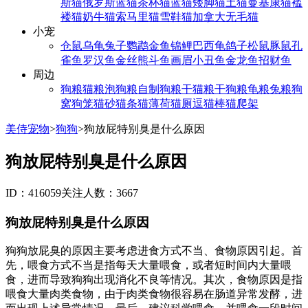
斯猫
俄罗斯蓝猫
茶杯猫
蓝猫
矮脚猫
土猫
曼基康猫
褴
褛猫
奶牛猫
索马里猫
雪鞋猫
加拿大无毛猫
小宠
仓鼠
乌龟
兔子
鹦鹉
金鱼
锦鲤
巴西龟
鸽子
松鼠
豚鼠
孔
雀鱼
罗汉鱼
金丝熊
斗鱼
画眉
小丑鱼
金龙鱼
招财鱼
周边
狗粮
猫粮
泡狗粮
自制狗粮
干猫粮
干狗粮
龟粮
兔粮
狗
窝
狗笼
猫砂
猫条
猫薄荷
猫厕
逗猫棒
猫爬架
美侍宠物
>
狗狗
>
狗放屁特别臭是什么原因
狗放屁特别臭是什么原因
ID：416059
关注人数：3667
狗放屁特别臭是什么原因
狗狗放屁臭的原因主要考虑进食方式不当、食物原因引起。首
先，喂食方式不当是指每天大量喂食，或者短时间内大量喂
食，进而导致狗狗出现消化不良等情况。其次，食物原因是指
喂食大量肉类食物，由于肉类食物很容易在肠道异常发酵，进