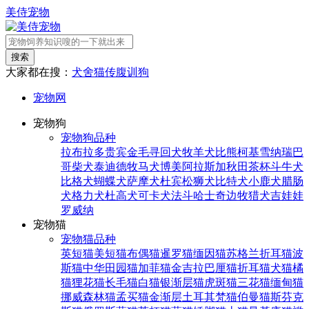
美侍宠物
搜索
大家都在搜：
犬舍
猫传腹
训狗
宠物网
宠物狗
宠物狗品种
拉布拉多
贵宾
金毛寻回犬
牧羊犬
比熊
柯基
雪纳瑞
巴
哥
柴犬
泰迪
德牧
马犬
博美
阿拉斯加
秋田
茶杯
斗牛犬
比格犬
蝴蝶犬
萨摩犬
杜宾
松狮犬
比特犬
小鹿犬
腊肠
犬
格力犬
杜高犬
可卡犬
法斗
哈士奇
边牧
猎犬
吉娃娃
罗威纳
宠物猫
宠物猫品种
英短猫
美短猫
布偶猫
暹罗猫
缅因猫
苏格兰折耳猫
波
斯猫
中华田园猫
加菲猫
金吉拉
巴厘猫
折耳猫
犬猫
橘
猫
狸花猫
长毛猫
白猫
银渐层猫
虎斑猫
三花猫
缅甸猫
挪威森林猫
孟买猫
金渐层
土耳其梵猫
伯曼猫
斯芬克