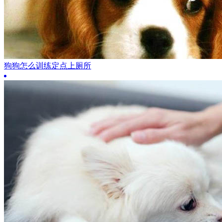
狗狗怎么训练定点上厕所