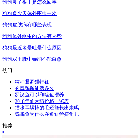
狗狗鼻子很干是怎么回事
狗狗多少天体外驱虫一次
狗狗皮肤病有哪些表现
狗狗体外驱虫的方法有哪些
狗狗最近老是吐是什么原因
狗狗双甲脒中毒能不能自愈
热门
纯种暹罗猫特征
玄凤鹦鹉能活多久
罗汉鱼可以和啥鱼混养
2018年缅因猫价格一览表
猫咪耳螨掉的毛还能长出来吗
鹦鹉鱼为什么在鱼缸旁挤角儿
推荐