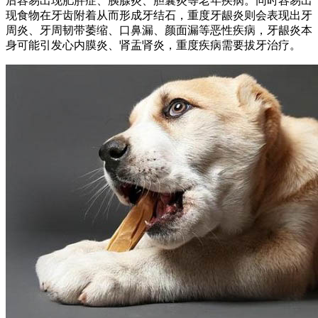
后容易出现肥胖症、胰腺炎、胆囊炎等老年疾病。同时容易出
现食物在牙齿附着从而形成牙结石，重度牙龈炎则会表现出牙
周炎、牙周韧带萎缩、口鼻漏、颜面漏等恶性疾病，牙龈炎本
身可能引发心内膜炎、肾盂肾炎，重度疾病需要拔牙治疗。