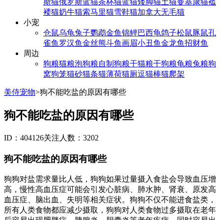
斯猫
俄罗斯蓝猫
茶杯猫
蓝猫
矮脚猫
土猫
曼基康猫
褴
褛猫
奶牛猫
索马里猫
雪鞋猫
加拿大无毛猫
小宠
仓鼠
乌龟
兔子
鹦鹉
金鱼
锦鲤
巴西龟
鸽子
松鼠
豚鼠
孔
雀鱼
罗汉鱼
金丝熊
斗鱼
画眉
小丑鱼
金龙鱼
招财鱼
周边
狗粮
猫粮
泡狗粮
自制狗粮
干猫粮
干狗粮
龟粮
兔粮
狗
窝
狗笼
猫砂
猫条
猫薄荷
猫厕
逗猫棒
猫爬架
美侍宠物
>
狗不能吃盐的原因有哪些
狗不能吃盐的原因有哪些
ID：404126
关注人数：3202
狗不能吃盐的原因有哪些
狗狗对盐需求量比人低，狗狗如果过量摄入食盐会导致血压增
高，慢性高血压症可能会引发心脏病、肺水肿、肾衰、原发高
血压症、脑出血、失明等相关症状。狗狗不仅不能进食盐类，
所有人类食物都应减少摄取，狗狗对人类食物过多摄取在老年