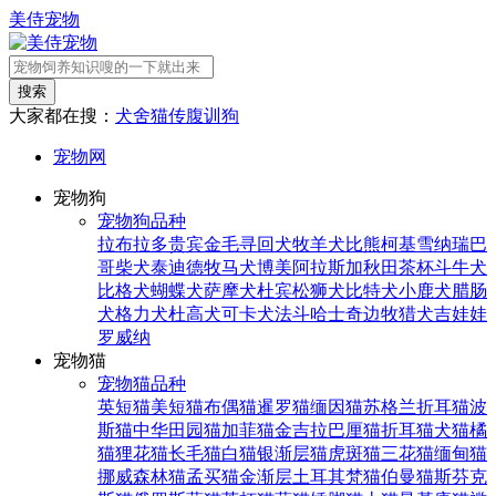
美侍宠物
搜索
大家都在搜：
犬舍
猫传腹
训狗
宠物网
宠物狗
宠物狗品种
拉布拉多
贵宾
金毛寻回犬
牧羊犬
比熊
柯基
雪纳瑞
巴
哥
柴犬
泰迪
德牧
马犬
博美
阿拉斯加
秋田
茶杯
斗牛犬
比格犬
蝴蝶犬
萨摩犬
杜宾
松狮犬
比特犬
小鹿犬
腊肠
犬
格力犬
杜高犬
可卡犬
法斗
哈士奇
边牧
猎犬
吉娃娃
罗威纳
宠物猫
宠物猫品种
英短猫
美短猫
布偶猫
暹罗猫
缅因猫
苏格兰折耳猫
波
斯猫
中华田园猫
加菲猫
金吉拉
巴厘猫
折耳猫
犬猫
橘
猫
狸花猫
长毛猫
白猫
银渐层猫
虎斑猫
三花猫
缅甸猫
挪威森林猫
孟买猫
金渐层
土耳其梵猫
伯曼猫
斯芬克