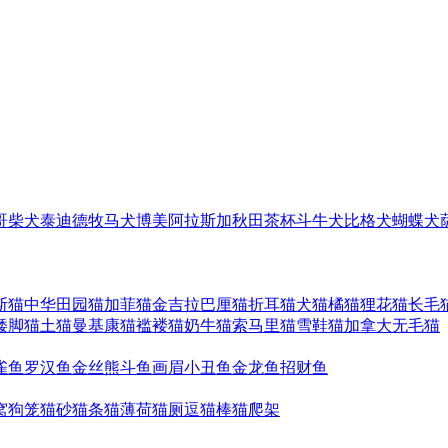
哥
柴犬
泰迪
德牧
马犬
博美
阿拉斯加
秋田
茶杯
斗牛犬
比格犬
蝴蝶犬
斯猫
中华田园猫
加菲猫
金吉拉
巴厘猫
折耳猫
犬猫
橘猫
狸花猫
长毛
矮脚猫
土猫
曼基康猫
褴褛猫
奶牛猫
索马里猫
雪鞋猫
加拿大无毛猫
雀鱼
罗汉鱼
金丝熊
斗鱼
画眉
小丑鱼
金龙鱼
招财鱼
窝
狗笼
猫砂
猫条
猫薄荷
猫厕
逗猫棒
猫爬架