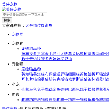
美侍宠物
搜索
大家都在搜：
犬舍
猫传腹
训狗
宠物网
宠物狗
宠物狗品种
拉布拉多
贵宾
金毛寻回犬
牧羊犬
比熊
柯基
雪纳瑞
巴
哈士奇
边牧
猎犬
吉娃娃
罗威纳
宠物猫
宠物猫品种
英短猫
美短猫
布偶猫
暹罗猫
缅因猫
苏格兰折耳猫
波
耳其梵猫
伯曼猫
斯芬克斯猫
俄罗斯蓝猫
茶杯猫
蓝猫
小宠
仓鼠
乌龟
兔子
鹦鹉
金鱼
锦鲤
巴西龟
鸽子
松鼠
豚鼠
孔
周边
狗粮
猫粮
泡狗粮
自制狗粮
干猫粮
干狗粮
龟粮
兔粮
狗
美侍宠物
>
狂犬病在猫身上有潜伏期吗