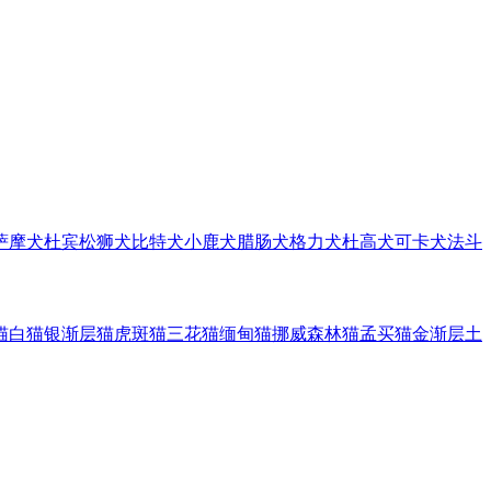
萨摩犬
杜宾
松狮犬
比特犬
小鹿犬
腊肠犬
格力犬
杜高犬
可卡犬
法斗
猫
白猫
银渐层猫
虎斑猫
三花猫
缅甸猫
挪威森林猫
孟买猫
金渐层
土