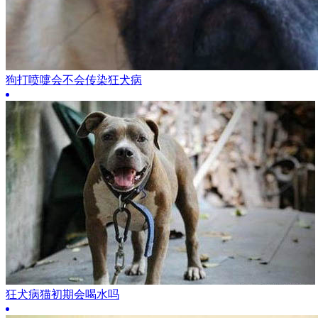
狗打喷嚏会不会传染狂犬病
狂犬病猫初期会喝水吗