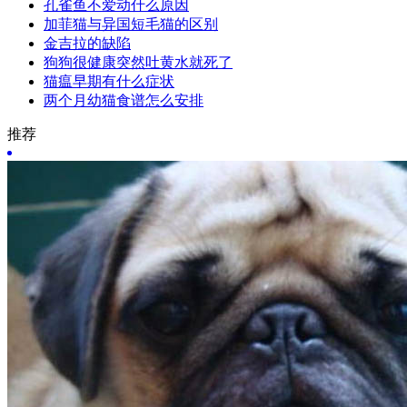
孔雀鱼不爱动什么原因
加菲猫与异国短毛猫的区别
金吉拉的缺陷
狗狗很健康突然吐黄水就死了
猫瘟早期有什么症状
两个月幼猫食谱怎么安排
推荐