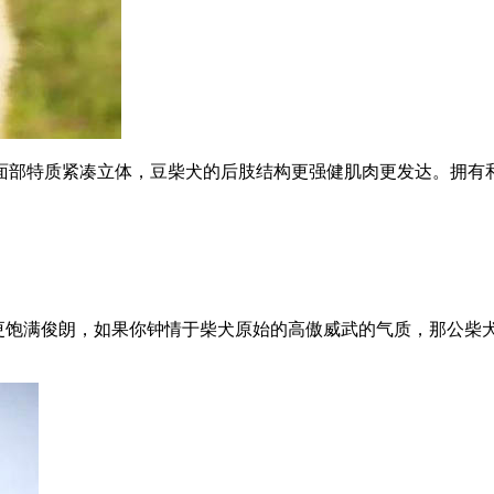
面部特质紧凑立体，豆柴犬的后肢结构更强健肌肉更发达。拥有
，面部也更饱满俊朗，如果你钟情于柴犬原始的高傲威武的气质，那