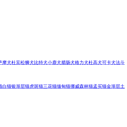
萨摩犬
杜宾
松狮犬
比特犬
小鹿犬
腊肠犬
格力犬
杜高犬
可卡犬
法斗
猫
白猫
银渐层猫
虎斑猫
三花猫
缅甸猫
挪威森林猫
孟买猫
金渐层
土