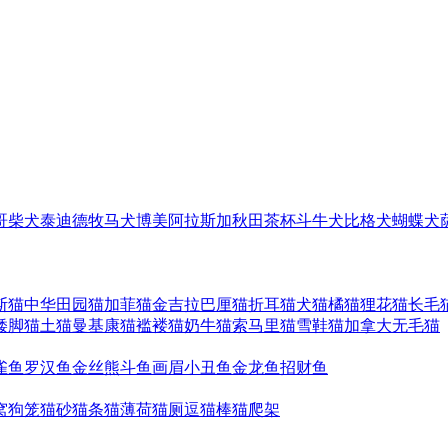
哥
柴犬
泰迪
德牧
马犬
博美
阿拉斯加
秋田
茶杯
斗牛犬
比格犬
蝴蝶犬
斯猫
中华田园猫
加菲猫
金吉拉
巴厘猫
折耳猫
犬猫
橘猫
狸花猫
长毛
矮脚猫
土猫
曼基康猫
褴褛猫
奶牛猫
索马里猫
雪鞋猫
加拿大无毛猫
雀鱼
罗汉鱼
金丝熊
斗鱼
画眉
小丑鱼
金龙鱼
招财鱼
窝
狗笼
猫砂
猫条
猫薄荷
猫厕
逗猫棒
猫爬架