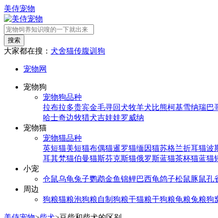
美侍宠物
搜索
大家都在搜：
犬舍
猫传腹
训狗
宠物网
宠物狗
宠物狗品种
拉布拉多
贵宾
金毛寻回犬
牧羊犬
比熊
柯基
雪纳瑞
巴
哈士奇
边牧
猎犬
吉娃娃
罗威纳
宠物猫
宠物猫品种
英短猫
美短猫
布偶猫
暹罗猫
缅因猫
苏格兰折耳猫
波
耳其梵猫
伯曼猫
斯芬克斯猫
俄罗斯蓝猫
茶杯猫
蓝猫
小宠
仓鼠
乌龟
兔子
鹦鹉
金鱼
锦鲤
巴西龟
鸽子
松鼠
豚鼠
孔
周边
狗粮
猫粮
泡狗粮
自制狗粮
干猫粮
干狗粮
龟粮
兔粮
狗
美侍宠物
>
柴犬
>
豆柴和柴犬的区别