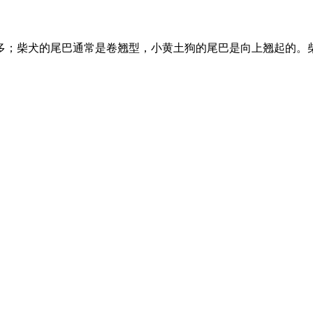
多；柴犬的尾巴通常是卷翘型，小黄土狗的尾巴是向上翘起的。