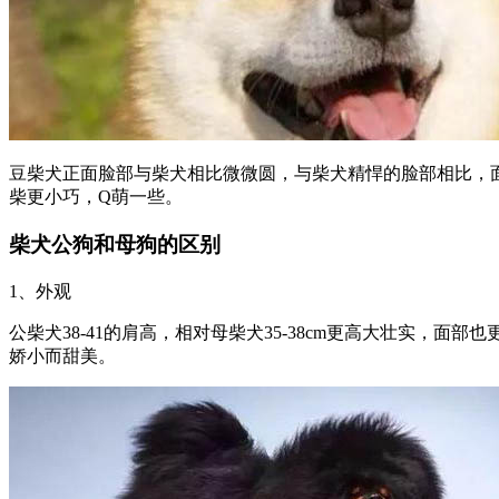
豆柴犬正面脸部与柴犬相比微微圆，与柴犬精悍的脸部相比，
柴更小巧，Q萌一些。
柴犬公狗和母狗的区别
1、外观
公柴犬38-41的肩高，相对母柴犬35-38cm更高大壮实
娇小而甜美。