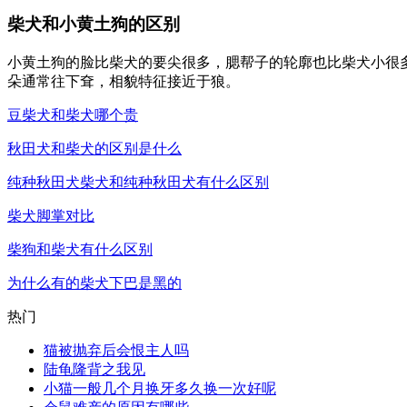
柴犬和小黄土狗的区别
小黄土狗的脸比柴犬的要尖很多，腮帮子的轮廓也比柴犬小很
朵通常往下耷，相貌特征接近于狼。
豆柴犬和柴犬哪个贵
秋田犬和柴犬的区别是什么
纯种秋田犬柴犬和纯种秋田犬有什么区别
柴犬脚掌对比
柴狗和柴犬有什么区别
为什么有的柴犬下巴是黑的
热门
猫被抛弃后会恨主人吗
陆龟隆背之我见
小猫一般几个月换牙多久换一次好呢