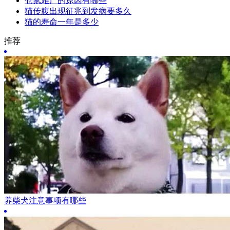
仓鼠难产的原因有哪些
猫传腹出现征兆到发病要多久
猫的寿命一年是多少
推荐
养柴犬注意事项有哪些