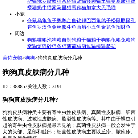
斯猫
俄罗斯蓝猫
茶杯猫
蓝猫
矮脚猫
土猫
曼基康猫
褴
褛猫
奶牛猫
索马里猫
雪鞋猫
加拿大无毛猫
小宠
仓鼠
乌龟
兔子
鹦鹉
金鱼
锦鲤
巴西龟
鸽子
松鼠
豚鼠
孔
雀鱼
罗汉鱼
金丝熊
斗鱼
画眉
小丑鱼
金龙鱼
招财鱼
周边
狗粮
猫粮
泡狗粮
自制狗粮
干猫粮
干狗粮
龟粮
兔粮
狗
窝
狗笼
猫砂
猫条
猫薄荷
猫厕
逗猫棒
猫爬架
美侍宠物
>
狗狗
>
狗狗真皮肤病分几种
狗狗真皮肤病分几种
ID：388857
关注人数：3191
狗狗真皮肤病分几种?
狗狗皮肤病种类主要有寄生虫性皮肤病、真菌性皮肤病、细菌
性皮肤病、过敏性皮肤病、脂溢性皮肤病等。其中由于螨虫引
起的寄生虫性皮肤病是最常见的；真菌性皮肤病一般会发生于
犬的头部、足部和腿部；细菌性皮肤病主要以丘疹、脓疱疹、