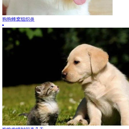
狗狗蜂窝组织炎