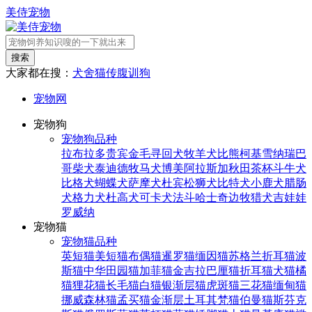
美侍宠物
搜索
大家都在搜：
犬舍
猫传腹
训狗
宠物网
宠物狗
宠物狗品种
拉布拉多
贵宾
金毛寻回犬
牧羊犬
比熊
柯基
雪纳瑞
巴
哥
柴犬
泰迪
德牧
马犬
博美
阿拉斯加
秋田
茶杯
斗牛犬
比格犬
蝴蝶犬
萨摩犬
杜宾
松狮犬
比特犬
小鹿犬
腊肠
犬
格力犬
杜高犬
可卡犬
法斗
哈士奇
边牧
猎犬
吉娃娃
罗威纳
宠物猫
宠物猫品种
英短猫
美短猫
布偶猫
暹罗猫
缅因猫
苏格兰折耳猫
波
斯猫
中华田园猫
加菲猫
金吉拉
巴厘猫
折耳猫
犬猫
橘
猫
狸花猫
长毛猫
白猫
银渐层猫
虎斑猫
三花猫
缅甸猫
挪威森林猫
孟买猫
金渐层
土耳其梵猫
伯曼猫
斯芬克