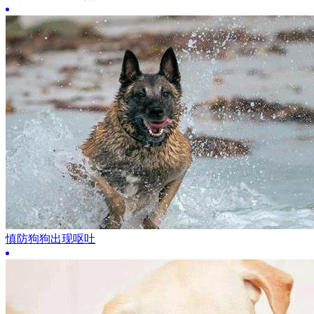
慎防狗狗出现呕吐