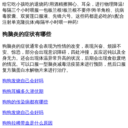
给它吃小孩吃的退烧药!用酒精擦脚心、耳朵，进行物理降温!
每隔三个小时喂服一包板兰根!板兰根不要停!羚羊角粉、抗病
毒胶囊、双簧莲口服液、先锋六号。这些药都是必吃的!(配合
注射单克隆抗体)每隔半小时喂一种药!
狗脑炎的症状有哪些
狗脑炎的症状通常会表现为性情的改变，表现兴奋、烦躁不
安、惊恐，部分会出现意识障碍，四处冲撞，反应迟钝以及全
身无力。还会出现体温异常升高的状况，后期会出现食欲废绝
的情况。可以口服一型脑炎减毒活疫苗来进行预防，然后口服
复方脑蛋白水解物片来进行治疗。
狗狗发烧自己会好吗
狗狗耳螨多久潜伏期
狗狗的传染病都有哪些
狗狗发烧自己会好吗
狗狗拉稀带血是什么原因