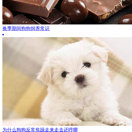
换季期间狗狗饲养常识
为什么狗狗反常焦躁走来走去还哼唧