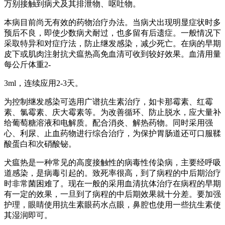
万别接触到病犬及其排泄物、呕吐物。
本病目前尚无有效的药物治疗办法。当病犬出现明显症状时多
预后不良，即使少数病犬耐过，也多留有后遗症。一般情况下
采取特异和对症疗法，防止继发感染，减少死亡。在病的早期
皮下或肌肉注射抗犬瘟热高免血清可收到较好效果。血清用量
每公斤体重2-
3ml，连续应用2-3天。
为控制继发感染可选用广谱抗生素治疗，如卡那霉素、红霉
素、氯霉素、庆大霉素等。为改善循环、防止脱水，应大量补
给葡萄糖溶液和电解质。配合消炎、解热药物。同时采用强
心、利尿、止血药物进行综合治疗，为保护胃肠道还可口服鞣
酸蛋白和次硝酸铋。
犬瘟热是一种常见的高度接触性的病毒性传染病，主要经呼吸
道感染，是病毒引起的。致死率很高，到了病程的中后期治疗
时非常菌困难了。现在一般的采用血清抗体治疗在病程的早期
有一定的效果，一旦到了病程的中后期效果就十分差。要加强
护理，眼睛使用抗生素眼药水点眼，鼻腔也使用一些抗生素使
其湿润即可。