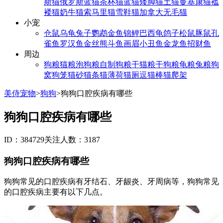
斯猫
俄罗斯蓝猫
茶杯猫
蓝猫
矮脚猫
土猫
曼基康猫
褴
褛猫
奶牛猫
索马里猫
雪鞋猫
加拿大无毛猫
小宠
仓鼠
乌龟
兔子
鹦鹉
金鱼
锦鲤
巴西龟
鸽子
松鼠
豚鼠
孔
雀鱼
罗汉鱼
金丝熊
斗鱼
画眉
小丑鱼
金龙鱼
招财鱼
周边
狗粮
猫粮
泡狗粮
自制狗粮
干猫粮
干狗粮
龟粮
兔粮
狗
窝
狗笼
猫砂
猫条
猫薄荷
猫厕
逗猫棒
猫爬架
美侍宠物
>
狗狗
>
狗狗口腔疾病有哪些
狗狗口腔疾病有哪些
ID：384729
关注人数：3187
狗狗口腔疾病有哪些
狗狗常见的口腔疾病有牙结石、牙龈炎、牙周病等，狗狗常见
的口腔疾病主要有以下几点。