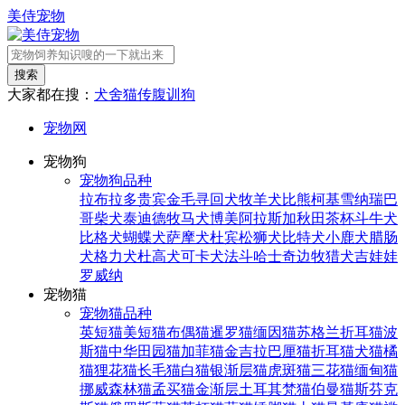
美侍宠物
搜索
大家都在搜：
犬舍
猫传腹
训狗
宠物网
宠物狗
宠物狗品种
拉布拉多
贵宾
金毛寻回犬
牧羊犬
比熊
柯基
雪纳瑞
巴
哥
柴犬
泰迪
德牧
马犬
博美
阿拉斯加
秋田
茶杯
斗牛犬
比格犬
蝴蝶犬
萨摩犬
杜宾
松狮犬
比特犬
小鹿犬
腊肠
犬
格力犬
杜高犬
可卡犬
法斗
哈士奇
边牧
猎犬
吉娃娃
罗威纳
宠物猫
宠物猫品种
英短猫
美短猫
布偶猫
暹罗猫
缅因猫
苏格兰折耳猫
波
斯猫
中华田园猫
加菲猫
金吉拉
巴厘猫
折耳猫
犬猫
橘
猫
狸花猫
长毛猫
白猫
银渐层猫
虎斑猫
三花猫
缅甸猫
挪威森林猫
孟买猫
金渐层
土耳其梵猫
伯曼猫
斯芬克