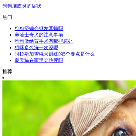
狗狗脑膜炎的症状
热门
狗狗疥螨会继发耳螨吗
养哈士奇犬的注意事项
狗狗做绝育手术有哪些坏处
猫咪多久洗一次澡呢
阿拉斯加雪橇犬训练的5个要点是什么
夏天猫在家里会热死吗
推荐