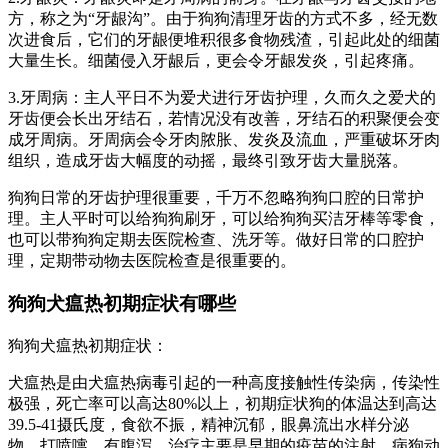
方，称之为“牙龈沟”。由于狗狗清理牙齿的方式不多，经无数
次进食后，它们的牙龈便堆积很多食物残渣，引起此处的细菌
大量生长。细菌侵入牙龈后，更会令牙龈发炎，引起疼痛。
3.牙周病：主人平日不为爱犬进行牙齿护理，久而久之爱犬的
牙齿便会长出牙结石，若情况没有改善，牙结石的积聚便会变
成牙周病。牙周病会令牙肉脓胀、发炎及流血，严重破坏牙肉
组织，造成牙齿大幅度的动摇，最终引致牙齿大量脱落。
狗狗日常的牙齿护理很重要，千万不忽略狗狗口腔的日常护
理。主人平时可以给狗狗刷牙，可以给狗狗买洁牙棒等零食，
也可以带狗狗定期去医院检查、洗牙等。做好日常的口腔护
理，定期带动物去医院检查是很重要的。
狗狗犬瘟热初期症状有哪些
狗狗犬瘟热初期症状：
犬瘟热是由犬瘟热病毒引起的一种高度接触性传染病，传染性
极强，死亡率可以高达80%以上，初期症状狗的体温达到高达
39.5-41摄氏度，食欲不振，精神沉郁，眼鼻流出水样分泌
物，打喷嚏，有腹泻。治疗主要是早期的疫苗的注射，病狗动