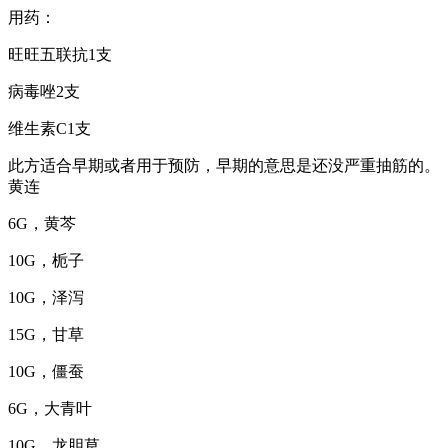
用药：
旺旺五联抗1支
病毒唑2支
维生素C1支
此方适合早期或者用于预防，早期的意思是还没严重抽筋的。
黄连
6G，黄芩
10G，栀子
10G，泽泻
15G，甘草
10G，僵蚕
6G，大青叶
10G，龙胆草