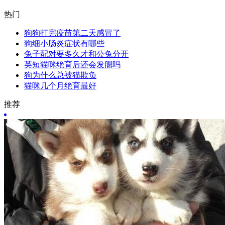
热门
狗狗打完疫苗第二天感冒了
狗细小肠炎症状有哪些
兔子配对要多久才和公兔分开
英短猫咪绝育后还会发腮吗
狗为什么总被猫欺负
猫咪几个月绝育最好
推荐