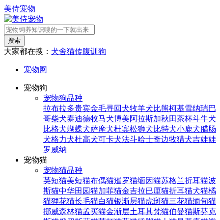
美侍宠物
搜索
大家都在搜：
犬舍
猫传腹
训狗
宠物网
宠物狗
宠物狗品种
拉布拉多
贵宾
金毛寻回犬
牧羊犬
比熊
柯基
雪纳瑞
巴
哥
柴犬
泰迪
德牧
马犬
博美
阿拉斯加
秋田
茶杯
斗牛犬
比格犬
蝴蝶犬
萨摩犬
杜宾
松狮犬
比特犬
小鹿犬
腊肠
犬
格力犬
杜高犬
可卡犬
法斗
哈士奇
边牧
猎犬
吉娃娃
罗威纳
宠物猫
宠物猫品种
英短猫
美短猫
布偶猫
暹罗猫
缅因猫
苏格兰折耳猫
波
斯猫
中华田园猫
加菲猫
金吉拉
巴厘猫
折耳猫
犬猫
橘
猫
狸花猫
长毛猫
白猫
银渐层猫
虎斑猫
三花猫
缅甸猫
挪威森林猫
孟买猫
金渐层
土耳其梵猫
伯曼猫
斯芬克