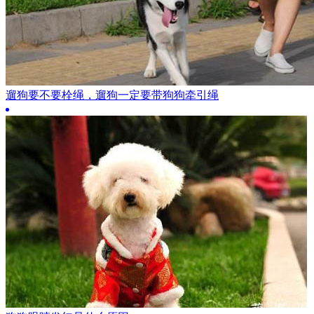
遛狗要不要栓绳，遛狗一定要带狗狗牵引绳