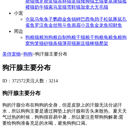
斯猫
俄罗斯蓝猫
茶杯猫
蓝猫
矮脚猫
土猫
曼基康猫
褴
褛猫
奶牛猫
索马里猫
雪鞋猫
加拿大无毛猫
小宠
仓鼠
乌龟
兔子
鹦鹉
金鱼
锦鲤
巴西龟
鸽子
松鼠
豚鼠
孔
雀鱼
罗汉鱼
金丝熊
斗鱼
画眉
小丑鱼
金龙鱼
招财鱼
周边
狗粮
猫粮
泡狗粮
自制狗粮
干猫粮
干狗粮
龟粮
兔粮
狗
窝
狗笼
猫砂
猫条
猫薄荷
猫厕
逗猫棒
猫爬架
美侍宠物
>
狗狗
>
狗汗腺主要分布
狗汗腺主要分布
ID：372572
关注人数：3214
狗汗腺主要分布
狗的汗腺分布在狗狗的全身，但是皮肤上的汗腺无法分泌汗
水，所以狗狗主要是通过脚垫上的汗腺和舌头来散热。夏天天
气过热的时候，狗狗很容易中暑，所以要注意帮狗狗解暑;需
要给狗狗准备充足的水喝，避免狗狗口渴。