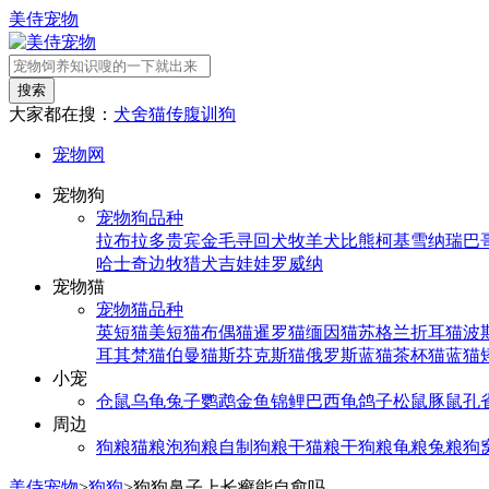
美侍宠物
搜索
大家都在搜：
犬舍
猫传腹
训狗
宠物网
宠物狗
宠物狗品种
拉布拉多
贵宾
金毛寻回犬
牧羊犬
比熊
柯基
雪纳瑞
巴
哈士奇
边牧
猎犬
吉娃娃
罗威纳
宠物猫
宠物猫品种
英短猫
美短猫
布偶猫
暹罗猫
缅因猫
苏格兰折耳猫
波
耳其梵猫
伯曼猫
斯芬克斯猫
俄罗斯蓝猫
茶杯猫
蓝猫
小宠
仓鼠
乌龟
兔子
鹦鹉
金鱼
锦鲤
巴西龟
鸽子
松鼠
豚鼠
孔
周边
狗粮
猫粮
泡狗粮
自制狗粮
干猫粮
干狗粮
龟粮
兔粮
狗
美侍宠物
>
狗狗
>
狗狗鼻子上长癣能自愈吗