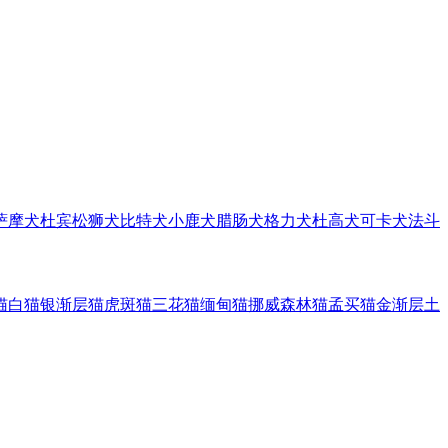
萨摩犬
杜宾
松狮犬
比特犬
小鹿犬
腊肠犬
格力犬
杜高犬
可卡犬
法斗
猫
白猫
银渐层猫
虎斑猫
三花猫
缅甸猫
挪威森林猫
孟买猫
金渐层
土