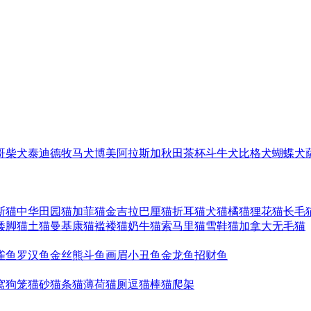
哥
柴犬
泰迪
德牧
马犬
博美
阿拉斯加
秋田
茶杯
斗牛犬
比格犬
蝴蝶犬
斯猫
中华田园猫
加菲猫
金吉拉
巴厘猫
折耳猫
犬猫
橘猫
狸花猫
长毛
矮脚猫
土猫
曼基康猫
褴褛猫
奶牛猫
索马里猫
雪鞋猫
加拿大无毛猫
雀鱼
罗汉鱼
金丝熊
斗鱼
画眉
小丑鱼
金龙鱼
招财鱼
窝
狗笼
猫砂
猫条
猫薄荷
猫厕
逗猫棒
猫爬架