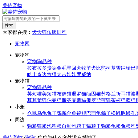
美侍宠物
搜索
大家都在搜：
犬舍
猫传腹
训狗
宠物网
宠物狗
宠物狗品种
拉布拉多
贵宾
金毛寻回犬
牧羊犬
比熊
柯基
雪纳瑞
巴
哈士奇
边牧
猎犬
吉娃娃
罗威纳
宠物猫
宠物猫品种
英短猫
美短猫
布偶猫
暹罗猫
缅因猫
苏格兰折耳猫
波
耳其梵猫
伯曼猫
斯芬克斯猫
俄罗斯蓝猫
茶杯猫
蓝猫
小宠
仓鼠
乌龟
兔子
鹦鹉
金鱼
锦鲤
巴西龟
鸽子
松鼠
豚鼠
孔
周边
狗粮
猫粮
泡狗粮
自制狗粮
干猫粮
干狗粮
龟粮
兔粮
狗
美侍宠物
>
狗狗
>
狗狗为什么突然没有精神了