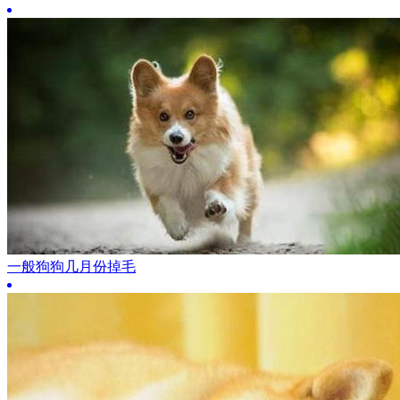
一般狗狗几月份掉毛