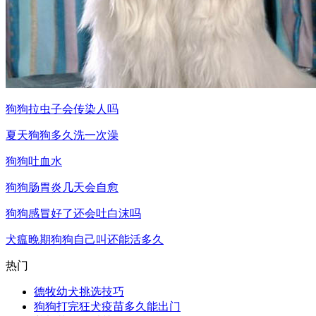
狗狗拉虫子会传染人吗
夏天狗狗多久洗一次澡
狗狗吐血水
狗狗肠胃炎几天会自愈
狗狗感冒好了还会吐白沫吗
犬瘟晚期狗狗自己叫还能活多久
热门
德牧幼犬挑选技巧
狗狗打完狂犬疫苗多久能出门