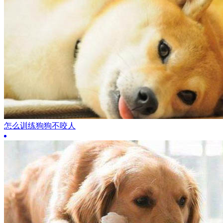
怎么训练狗狗不咬人