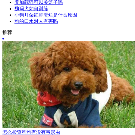
养加菲猫可以关笼子吗
魏玛犬如何训练
小狗耳朵红肿溃烂是什么原因
狗的口水对人有害吗
推荐
怎么检查狗狗有没有弓形虫