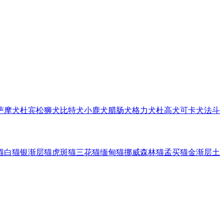
萨摩犬
杜宾
松狮犬
比特犬
小鹿犬
腊肠犬
格力犬
杜高犬
可卡犬
法斗
猫
白猫
银渐层猫
虎斑猫
三花猫
缅甸猫
挪威森林猫
孟买猫
金渐层
土