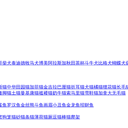
哥
柴犬
泰迪
德牧
马犬
博美
阿拉斯加
秋田
茶杯
斗牛犬
比格犬
蝴蝶犬
斯猫
中华田园猫
加菲猫
金吉拉
巴厘猫
折耳猫
犬猫
橘猫
狸花猫
长毛
矮脚猫
土猫
曼基康猫
褴褛猫
奶牛猫
索马里猫
雪鞋猫
加拿大无毛猫
雀鱼
罗汉鱼
金丝熊
斗鱼
画眉
小丑鱼
金龙鱼
招财鱼
窝
狗笼
猫砂
猫条
猫薄荷
猫厕
逗猫棒
猫爬架