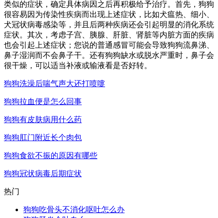
类似的症状，确定具体病因之后再积极给予治疗。首先，狗狗
很容易因为传染性疾病而出现上述症状，比如犬瘟热、细小、
犬冠状病毒感染等，并且后两种疾病还会引起明显的消化系统
症状。其次，考虑子宫、胰腺、肝脏、肾脏等内脏方面的疾病
也会引起上述症状；您说的普通感冒可能会导致狗狗流鼻涕、
鼻子湿润而不会鼻子干。还有狗狗缺水或脱水严重时，鼻子会
很干燥，可以适当补液或输液看是否好转。
狗狗洗澡后喘气声大还打喷嚏
狗狗拉血便是怎么回事
狗狗有皮肤病用什么药
狗狗肛门附近长个肉包
狗狗食欲不振的原因有哪些
狗狗冠状病毒后期症状
热门
狗狗吃骨头不消化呕吐怎么办