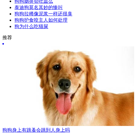
狗狗肠炎会吐血么
泰迪狗莫名其妙的惨叫
狗狗拉稀像泥浆一样还很臭
狗狗护食咬主人如何处理
狗为什么吃猫屎
推荐
狗狗身上有跳蚤会跳到人身上吗