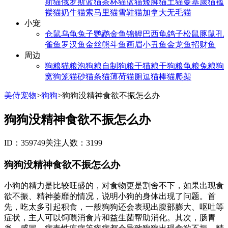
斯猫
俄罗斯蓝猫
茶杯猫
蓝猫
矮脚猫
土猫
曼基康猫
褴
褛猫
奶牛猫
索马里猫
雪鞋猫
加拿大无毛猫
小宠
仓鼠
乌龟
兔子
鹦鹉
金鱼
锦鲤
巴西龟
鸽子
松鼠
豚鼠
孔
雀鱼
罗汉鱼
金丝熊
斗鱼
画眉
小丑鱼
金龙鱼
招财鱼
周边
狗粮
猫粮
泡狗粮
自制狗粮
干猫粮
干狗粮
龟粮
兔粮
狗
窝
狗笼
猫砂
猫条
猫薄荷
猫厕
逗猫棒
猫爬架
美侍宠物
>
狗狗
>
狗狗没精神食欲不振怎么办
狗狗没精神食欲不振怎么办
ID：359749
关注人数：3199
狗狗没精神食欲不振怎么办
小狗的精力是比较旺盛的，对食物更是割舍不下，如果出现食
欲不振、精神萎靡的情况，说明小狗的身体出现了问题。首
先，吃太多引起积食，一般狗狗还会表现出腹部膨大、呕吐等
症状，主人可以饲喂消食片和益生菌帮助消化。其次，肠胃