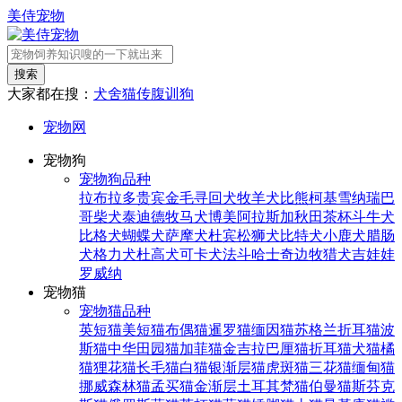
美侍宠物
搜索
大家都在搜：
犬舍
猫传腹
训狗
宠物网
宠物狗
宠物狗品种
拉布拉多
贵宾
金毛寻回犬
牧羊犬
比熊
柯基
雪纳瑞
巴
哥
柴犬
泰迪
德牧
马犬
博美
阿拉斯加
秋田
茶杯
斗牛犬
比格犬
蝴蝶犬
萨摩犬
杜宾
松狮犬
比特犬
小鹿犬
腊肠
犬
格力犬
杜高犬
可卡犬
法斗
哈士奇
边牧
猎犬
吉娃娃
罗威纳
宠物猫
宠物猫品种
英短猫
美短猫
布偶猫
暹罗猫
缅因猫
苏格兰折耳猫
波
斯猫
中华田园猫
加菲猫
金吉拉
巴厘猫
折耳猫
犬猫
橘
猫
狸花猫
长毛猫
白猫
银渐层猫
虎斑猫
三花猫
缅甸猫
挪威森林猫
孟买猫
金渐层
土耳其梵猫
伯曼猫
斯芬克