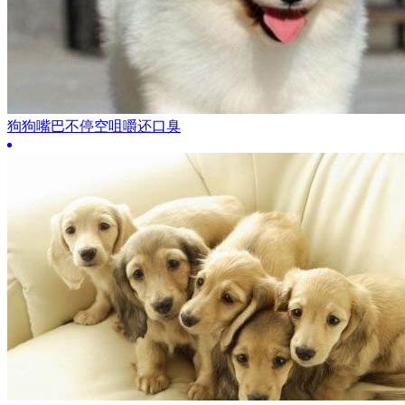
狗狗嘴巴不停空咀嚼还口臭