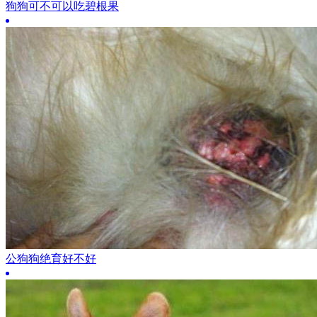
狗狗可不可以吃碧根果
公狗狗绝育好不好