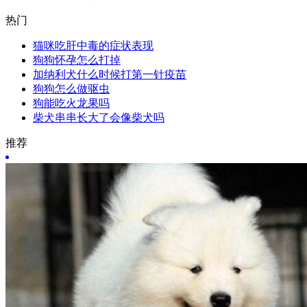
热门
猫咪吃肝中毒的症状表现
狗狗怀孕怎么打掉
加纳利犬什么时候打第一针疫苗
狗狗怎么做驱虫
狗能吃火龙果吗
柴犬串串长大了会像柴犬吗
推荐