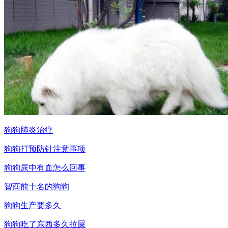
狗狗肺炎治疗
狗狗打预防针注意事项
狗狗尿中有血怎么回事
智商前十名的狗狗
狗狗生产要多久
狗狗吃了东西多久拉屎