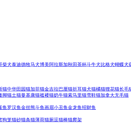
哥
柴犬
泰迪
德牧
马犬
博美
阿拉斯加
秋田
茶杯
斗牛犬
比格犬
蝴蝶犬
斯猫
中华田园猫
加菲猫
金吉拉
巴厘猫
折耳猫
犬猫
橘猫
狸花猫
长毛
矮脚猫
土猫
曼基康猫
褴褛猫
奶牛猫
索马里猫
雪鞋猫
加拿大无毛猫
雀鱼
罗汉鱼
金丝熊
斗鱼
画眉
小丑鱼
金龙鱼
招财鱼
窝
狗笼
猫砂
猫条
猫薄荷
猫厕
逗猫棒
猫爬架