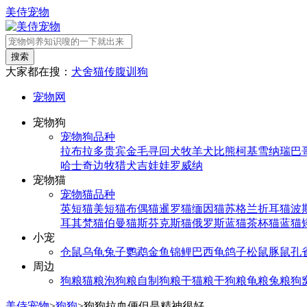
美侍宠物
搜索
大家都在搜：
犬舍
猫传腹
训狗
宠物网
宠物狗
宠物狗品种
拉布拉多
贵宾
金毛寻回犬
牧羊犬
比熊
柯基
雪纳瑞
巴
哈士奇
边牧
猎犬
吉娃娃
罗威纳
宠物猫
宠物猫品种
英短猫
美短猫
布偶猫
暹罗猫
缅因猫
苏格兰折耳猫
波
耳其梵猫
伯曼猫
斯芬克斯猫
俄罗斯蓝猫
茶杯猫
蓝猫
小宠
仓鼠
乌龟
兔子
鹦鹉
金鱼
锦鲤
巴西龟
鸽子
松鼠
豚鼠
孔
周边
狗粮
猫粮
泡狗粮
自制狗粮
干猫粮
干狗粮
龟粮
兔粮
狗
美侍宠物
>
狗狗
>
狗狗拉血便但是精神很好