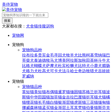
美侍宠物
搜索
大家都在搜：
犬舍
猫传腹
训狗
宠物网
宠物狗
宠物狗品种
拉布拉多
贵宾
金毛寻回犬
牧羊犬
比熊
柯基
雪纳瑞
巴
哥
柴犬
泰迪
德牧
马犬
博美
阿拉斯加
秋田
茶杯
斗牛犬
比格犬
蝴蝶犬
萨摩犬
杜宾
松狮犬
比特犬
小鹿犬
腊肠
犬
格力犬
杜高犬
可卡犬
法斗
哈士奇
边牧
猎犬
吉娃娃
罗威纳
宠物猫
宠物猫品种
英短猫
美短猫
布偶猫
暹罗猫
缅因猫
苏格兰折耳猫
波
斯猫
中华田园猫
加菲猫
金吉拉
巴厘猫
折耳猫
犬猫
橘
猫
狸花猫
长毛猫
白猫
银渐层猫
虎斑猫
三花猫
缅甸猫
挪威森林猫
孟买猫
金渐层
土耳其梵猫
伯曼猫
斯芬克