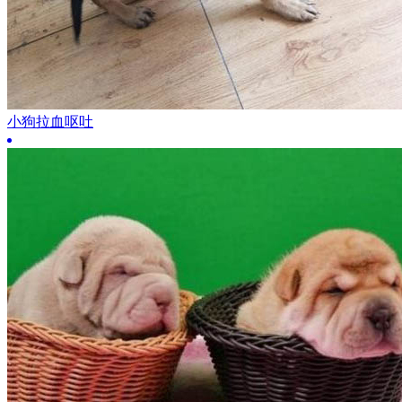
小狗拉血呕吐