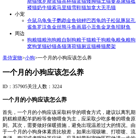
斯猫
俄罗斯蓝猫
茶杯猫
蓝猫
矮脚猫
土猫
曼基康猫
褴
褛猫
奶牛猫
索马里猫
雪鞋猫
加拿大无毛猫
小宠
仓鼠
乌龟
兔子
鹦鹉
金鱼
锦鲤
巴西龟
鸽子
松鼠
豚鼠
孔
雀鱼
罗汉鱼
金丝熊
斗鱼
画眉
小丑鱼
金龙鱼
招财鱼
周边
狗粮
猫粮
泡狗粮
自制狗粮
干猫粮
干狗粮
龟粮
兔粮
狗
窝
狗笼
猫砂
猫条
猫薄荷
猫厕
逗猫棒
猫爬架
美侍宠物
>
小狗
>
一个月的小狗应该怎么养
一个月的小狗应该怎么养
ID：357905
关注人数：3224
一个月的小狗应该怎么养
首先，一个月的小狗应该采取科学的喂食方式，建议以离乳期
奶糕粮搭配羊奶粉等食物喂食为主，应采取少吃多餐的喂食原
则。其次，需要做好保暖措施，避免出现温差过大的情况。由
于一个月的小狗身体素质比较差，如果出现咳嗽、打喷嚏、流