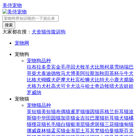
美侍宠物
搜索
大家都在搜：
犬舍
猫传腹
训狗
宠物网
宠物狗
宠物狗品种
拉布拉多
贵宾
金毛寻回犬
牧羊犬
比熊
柯基
雪纳瑞
巴
哥
柴犬
泰迪
德牧
马犬
博美
阿拉斯加
秋田
茶杯
斗牛犬
比格犬
蝴蝶犬
萨摩犬
杜宾
松狮犬
比特犬
小鹿犬
腊肠
犬
格力犬
杜高犬
可卡犬
法斗
哈士奇
边牧
猎犬
吉娃娃
罗威纳
宠物猫
宠物猫品种
英短猫
美短猫
布偶猫
暹罗猫
缅因猫
苏格兰折耳猫
波
斯猫
中华田园猫
加菲猫
金吉拉
巴厘猫
折耳猫
犬猫
橘
猫
狸花猫
长毛猫
白猫
银渐层猫
虎斑猫
三花猫
缅甸猫
挪威森林猫
孟买猫
金渐层
土耳其梵猫
伯曼猫
斯芬克