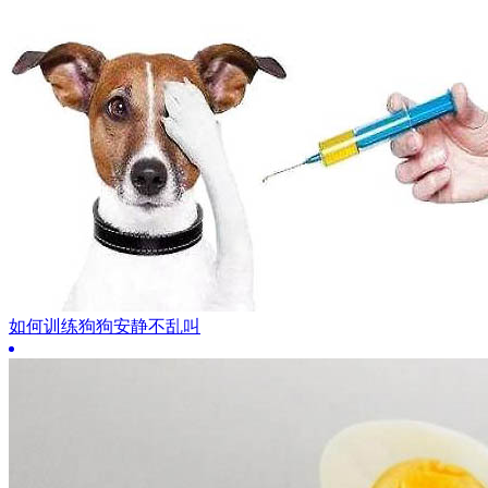
如何训练狗狗安静不乱叫