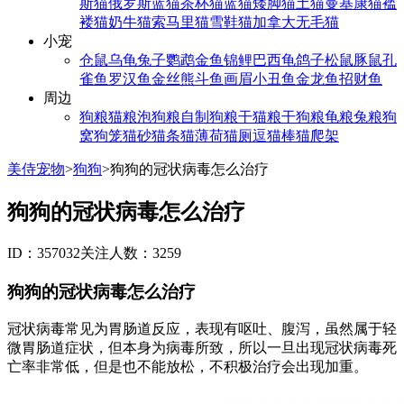
斯猫
俄罗斯蓝猫
茶杯猫
蓝猫
矮脚猫
土猫
曼基康猫
褴
褛猫
奶牛猫
索马里猫
雪鞋猫
加拿大无毛猫
小宠
仓鼠
乌龟
兔子
鹦鹉
金鱼
锦鲤
巴西龟
鸽子
松鼠
豚鼠
孔
雀鱼
罗汉鱼
金丝熊
斗鱼
画眉
小丑鱼
金龙鱼
招财鱼
周边
狗粮
猫粮
泡狗粮
自制狗粮
干猫粮
干狗粮
龟粮
兔粮
狗
窝
狗笼
猫砂
猫条
猫薄荷
猫厕
逗猫棒
猫爬架
美侍宠物
>
狗狗
>
狗狗的冠状病毒怎么治疗
狗狗的冠状病毒怎么治疗
ID：357032
关注人数：3259
狗狗的冠状病毒怎么治疗
冠状病毒常见为胃肠道反应，表现有呕吐、腹泻，虽然属于轻
微胃肠道症状，但本身为病毒所致，所以一旦出现冠状病毒死
亡率非常低，但是也不能放松，不积极治疗会出现加重。