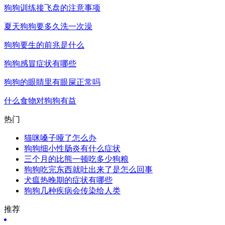
狗狗训练接飞盘的注意事项
夏天狗狗要多久洗一次澡
狗狗要生的前兆是什么
狗狗感冒症状有哪些
狗狗的眼睛里有眼屎正常吗
什么食物对狗狗有益
热门
猫咪嗓子哑了怎么办
狗狗细小性肠炎有什么症状
三个月的比熊一顿吃多少狗粮
狗狗吃完东西就吐出来了是怎么回事
犬瘟热晚期的症状有哪些
狗狗几种疾病会传染给人类
推荐