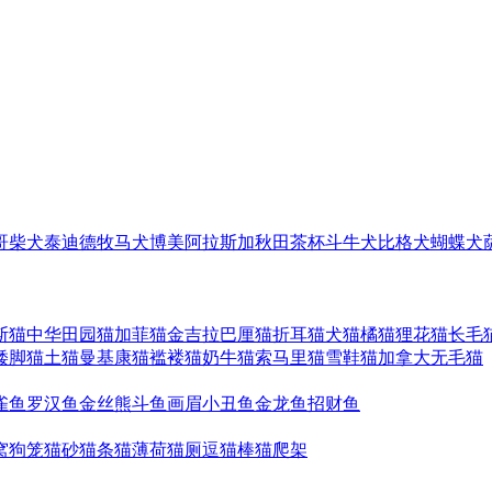
哥
柴犬
泰迪
德牧
马犬
博美
阿拉斯加
秋田
茶杯
斗牛犬
比格犬
蝴蝶犬
斯猫
中华田园猫
加菲猫
金吉拉
巴厘猫
折耳猫
犬猫
橘猫
狸花猫
长毛
矮脚猫
土猫
曼基康猫
褴褛猫
奶牛猫
索马里猫
雪鞋猫
加拿大无毛猫
雀鱼
罗汉鱼
金丝熊
斗鱼
画眉
小丑鱼
金龙鱼
招财鱼
窝
狗笼
猫砂
猫条
猫薄荷
猫厕
逗猫棒
猫爬架