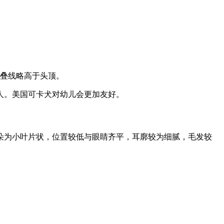
折叠线略高于头顶。
人。美国可卡犬对幼儿会更加友好。
朵为小叶片状，位置较低与眼睛齐平，耳廓较为细腻，毛发较