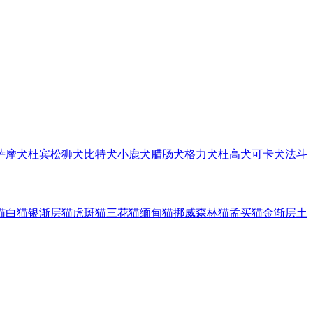
萨摩犬
杜宾
松狮犬
比特犬
小鹿犬
腊肠犬
格力犬
杜高犬
可卡犬
法斗
猫
白猫
银渐层猫
虎斑猫
三花猫
缅甸猫
挪威森林猫
孟买猫
金渐层
土