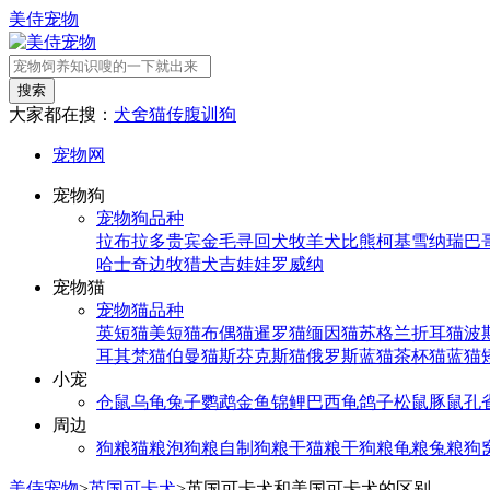
美侍宠物
搜索
大家都在搜：
犬舍
猫传腹
训狗
宠物网
宠物狗
宠物狗品种
拉布拉多
贵宾
金毛寻回犬
牧羊犬
比熊
柯基
雪纳瑞
巴
哈士奇
边牧
猎犬
吉娃娃
罗威纳
宠物猫
宠物猫品种
英短猫
美短猫
布偶猫
暹罗猫
缅因猫
苏格兰折耳猫
波
耳其梵猫
伯曼猫
斯芬克斯猫
俄罗斯蓝猫
茶杯猫
蓝猫
小宠
仓鼠
乌龟
兔子
鹦鹉
金鱼
锦鲤
巴西龟
鸽子
松鼠
豚鼠
孔
周边
狗粮
猫粮
泡狗粮
自制狗粮
干猫粮
干狗粮
龟粮
兔粮
狗
美侍宠物
>
英国可卡犬
>
英国可卡犬和美国可卡犬的区别