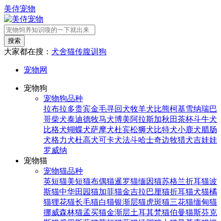
美侍宠物
搜索
大家都在搜：
犬舍
猫传腹
训狗
宠物网
宠物狗
宠物狗品种
拉布拉多
贵宾
金毛寻回犬
牧羊犬
比熊
柯基
雪纳瑞
巴
哥
柴犬
泰迪
德牧
马犬
博美
阿拉斯加
秋田
茶杯
斗牛犬
比格犬
蝴蝶犬
萨摩犬
杜宾
松狮犬
比特犬
小鹿犬
腊肠
犬
格力犬
杜高犬
可卡犬
法斗
哈士奇
边牧
猎犬
吉娃娃
罗威纳
宠物猫
宠物猫品种
英短猫
美短猫
布偶猫
暹罗猫
缅因猫
苏格兰折耳猫
波
斯猫
中华田园猫
加菲猫
金吉拉
巴厘猫
折耳猫
犬猫
橘
猫
狸花猫
长毛猫
白猫
银渐层猫
虎斑猫
三花猫
缅甸猫
挪威森林猫
孟买猫
金渐层
土耳其梵猫
伯曼猫
斯芬克