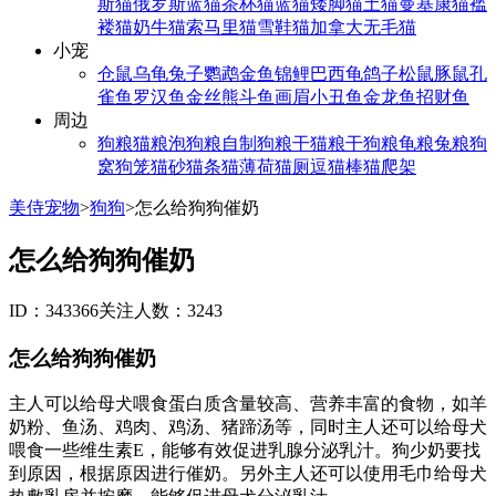
斯猫
俄罗斯蓝猫
茶杯猫
蓝猫
矮脚猫
土猫
曼基康猫
褴
褛猫
奶牛猫
索马里猫
雪鞋猫
加拿大无毛猫
小宠
仓鼠
乌龟
兔子
鹦鹉
金鱼
锦鲤
巴西龟
鸽子
松鼠
豚鼠
孔
雀鱼
罗汉鱼
金丝熊
斗鱼
画眉
小丑鱼
金龙鱼
招财鱼
周边
狗粮
猫粮
泡狗粮
自制狗粮
干猫粮
干狗粮
龟粮
兔粮
狗
窝
狗笼
猫砂
猫条
猫薄荷
猫厕
逗猫棒
猫爬架
美侍宠物
>
狗狗
>
怎么给狗狗催奶
怎么给狗狗催奶
ID：343366
关注人数：3243
怎么给狗狗催奶
主人可以给母犬喂食蛋白质含量较高、营养丰富的食物，如羊
奶粉、鱼汤、鸡肉、鸡汤、猪蹄汤等，同时主人还可以给母犬
喂食一些维生素E，能够有效促进乳腺分泌乳汁。狗少奶要找
到原因，根据原因进行催奶。另外主人还可以使用毛巾给母犬