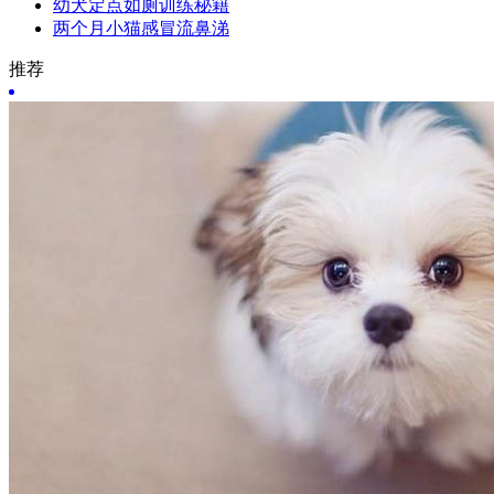
幼犬定点如厕训练秘籍
两个月小猫感冒流鼻涕
推荐