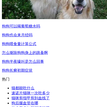
狗狗可以喝葡萄糖水吗
狗狗也会来月经吗
狗狗喂食量计算公式
怎么驱除狗狗身上的跳蚤啊
狗狗半夜嚎叫是怎么回事
狗狗长癣初期症状
热门
猫都能吃什么
速诺片猫咪一次吃多少
猫咪剪指甲剪到血线了
狗后腿血管在哪