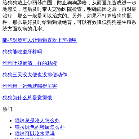
给狗狗戴上伊丽莎白圈，防止狗狗舔咬，从而避免造成进一步
地感染，然后及时带去宠物医院检查，明确病因之后，再对症
治疗，那么一般是可以治愈的。另外，如果不打算给狗狗配
种，那么最好及时给狗狗做绝育，可以有效降低狗狗患生殖系
统方面疾病的几率。
哪些对策可以让狗狗喜欢上剪指甲
狗狗能吃磨牙棒吗
狗狗吐鸡蛋清一样的粘液
狗狗三天没大便也没排便动作
狗狗稍一运动就喘得厉害
狗狗为什么总是觉得饿
热门
猫咪总是咬人怎么办
猫拉绿色的稀屎怎么办
猫咪可以吃水果吗