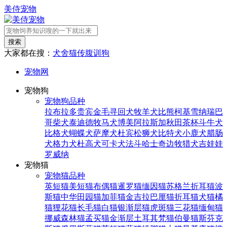
美侍宠物
搜索
大家都在搜：
犬舍
猫传腹
训狗
宠物网
宠物狗
宠物狗品种
拉布拉多
贵宾
金毛寻回犬
牧羊犬
比熊
柯基
雪纳瑞
巴
哥
柴犬
泰迪
德牧
马犬
博美
阿拉斯加
秋田
茶杯
斗牛犬
比格犬
蝴蝶犬
萨摩犬
杜宾
松狮犬
比特犬
小鹿犬
腊肠
犬
格力犬
杜高犬
可卡犬
法斗
哈士奇
边牧
猎犬
吉娃娃
罗威纳
宠物猫
宠物猫品种
英短猫
美短猫
布偶猫
暹罗猫
缅因猫
苏格兰折耳猫
波
斯猫
中华田园猫
加菲猫
金吉拉
巴厘猫
折耳猫
犬猫
橘
猫
狸花猫
长毛猫
白猫
银渐层猫
虎斑猫
三花猫
缅甸猫
挪威森林猫
孟买猫
金渐层
土耳其梵猫
伯曼猫
斯芬克