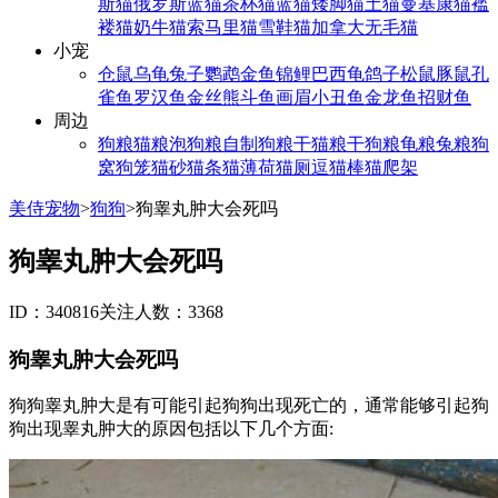
斯猫
俄罗斯蓝猫
茶杯猫
蓝猫
矮脚猫
土猫
曼基康猫
褴
褛猫
奶牛猫
索马里猫
雪鞋猫
加拿大无毛猫
小宠
仓鼠
乌龟
兔子
鹦鹉
金鱼
锦鲤
巴西龟
鸽子
松鼠
豚鼠
孔
雀鱼
罗汉鱼
金丝熊
斗鱼
画眉
小丑鱼
金龙鱼
招财鱼
周边
狗粮
猫粮
泡狗粮
自制狗粮
干猫粮
干狗粮
龟粮
兔粮
狗
窝
狗笼
猫砂
猫条
猫薄荷
猫厕
逗猫棒
猫爬架
美侍宠物
>
狗狗
>
狗睾丸肿大会死吗
狗睾丸肿大会死吗
ID：340816
关注人数：3368
狗睾丸肿大会死吗
狗狗睾丸肿大是有可能引起狗狗出现死亡的，通常能够引起狗
狗出现睾丸肿大的原因包括以下几个方面: