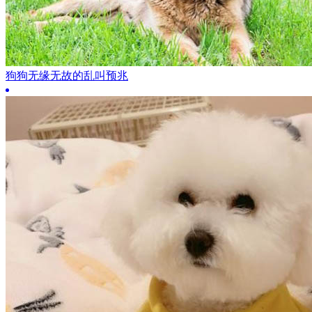
狗狗无缘无故的乱叫预兆