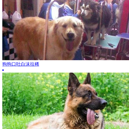
狗狗口吐白沫拉稀