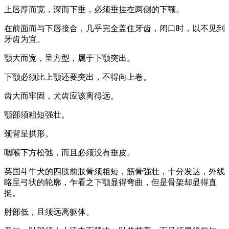
上唇厚而宽，深而下垂，必须垂挂在两侧的下颚。
在前面而与下唇接合，几乎完全盖住牙齿，闭口时，以不见到
牙齿为宜。
颚大而宽，呈方型，属于下颚突出。
下颚必须比上颚还要突出，不得向上卷。
齿大而牢固，犬齿应该离得远。
颚部须粗短强壮。
颈背呈拱形。
咽喉下方松弛，而且必须没有垂皮。
英国斗牛犬的四肢前肢骨须粗短，筋骨强壮，十分发达，外线
略呈弓状的轮廓，乍看之下颚显得弯曲，但是骨架却显得直
挺。
肘部低，且须远离躯体。