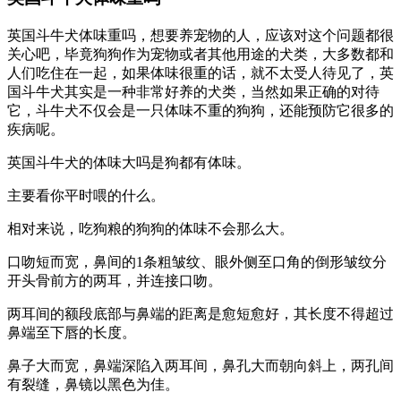
英国斗牛犬体味重吗，想要养宠物的人，应该对这个问题都很
关心吧，毕竟狗狗作为宠物或者其他用途的犬类，大多数都和
人们吃住在一起，如果体味很重的话，就不太受人待见了，英
国斗牛犬其实是一种非常好养的犬类，当然如果正确的对待
它，斗牛犬不仅会是一只体味不重的狗狗，还能预防它很多的
疾病呢。
英国斗牛犬的体味大吗是狗都有体味。
主要看你平时喂的什么。
相对来说，吃狗粮的狗狗的体味不会那么大。
口吻短而宽，鼻间的1条粗皱纹、眼外侧至口角的倒形皱纹分
开头骨前方的两耳，并连接口吻。
两耳间的额段底部与鼻端的距离是愈短愈好，其长度不得超过
鼻端至下唇的长度。
鼻子大而宽，鼻端深陷入两耳间，鼻孔大而朝向斜上，两孔间
有裂缝，鼻镜以黑色为佳。