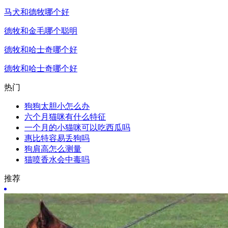
马犬和德牧哪个好
德牧和金毛哪个聪明
德牧和哈士奇哪个好
德牧和哈士奇哪个好
热门
狗狗太胆小怎么办
六个月猫咪有什么特征
一个月的小猫咪可以吃西瓜吗
惠比特容易丢狗吗
狗肩高怎么测量
猫喷香水会中毒吗
推荐