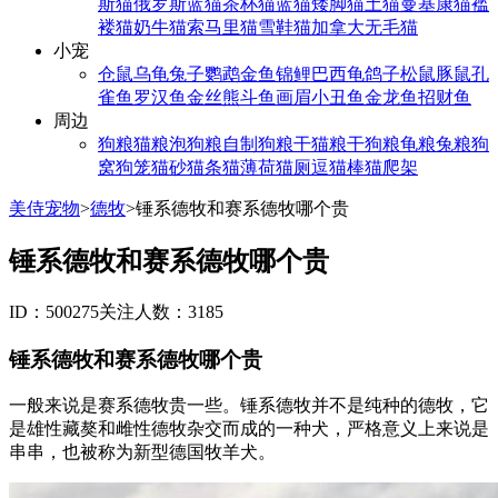
斯猫
俄罗斯蓝猫
茶杯猫
蓝猫
矮脚猫
土猫
曼基康猫
褴
褛猫
奶牛猫
索马里猫
雪鞋猫
加拿大无毛猫
小宠
仓鼠
乌龟
兔子
鹦鹉
金鱼
锦鲤
巴西龟
鸽子
松鼠
豚鼠
孔
雀鱼
罗汉鱼
金丝熊
斗鱼
画眉
小丑鱼
金龙鱼
招财鱼
周边
狗粮
猫粮
泡狗粮
自制狗粮
干猫粮
干狗粮
龟粮
兔粮
狗
窝
狗笼
猫砂
猫条
猫薄荷
猫厕
逗猫棒
猫爬架
美侍宠物
>
德牧
>
锤系德牧和赛系德牧哪个贵
锤系德牧和赛系德牧哪个贵
ID：500275
关注人数：3185
锤系德牧和赛系德牧哪个贵
一般来说是赛系德牧贵一些。锤系德牧并不是纯种的德牧，它
是雄性藏獒和雌性德牧杂交而成的一种犬，严格意义上来说是
串串，也被称为新型德国牧羊犬。