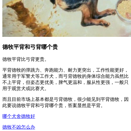
德牧平背和弓背哪个贵
德牧平背比弓背更贵。
平背德牧的弹跳力、奔跑能力、耐力更突出，工作性能更好，
通常用于军警犬等工作犬，而弓背德牧的身体综合能力虽然比
不上平背，但姿态更优美，脾气更温和，服从性更强，一般只
用于观赏犬或比赛犬。
而且目前市场上基本都是弓背德牧，很少能见到平背德牧，因
此要说德牧平背和弓背哪个贵，答案显然是平背。
哪个犬舍德牧好
德牧不凶怎么办