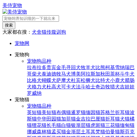
美侍宠物
搜索
大家都在搜：
犬舍
猫传腹
训狗
宠物网
宠物狗
宠物狗品种
拉布拉多
贵宾
金毛寻回犬
牧羊犬
比熊
柯基
雪纳瑞
巴
哥
柴犬
泰迪
德牧
马犬
博美
阿拉斯加
秋田
茶杯
斗牛犬
比格犬
蝴蝶犬
萨摩犬
杜宾
松狮犬
比特犬
小鹿犬
腊肠
犬
格力犬
杜高犬
可卡犬
法斗
哈士奇
边牧
猎犬
吉娃娃
罗威纳
宠物猫
宠物猫品种
英短猫
美短猫
布偶猫
暹罗猫
缅因猫
苏格兰折耳猫
波
斯猫
中华田园猫
加菲猫
金吉拉
巴厘猫
折耳猫
犬猫
橘
猫
狸花猫
长毛猫
白猫
银渐层猫
虎斑猫
三花猫
缅甸猫
挪威森林猫
孟买猫
金渐层
土耳其梵猫
伯曼猫
斯芬克