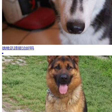
德牧趴蹄能治好吗