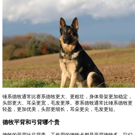
锤系德牧通常比赛系德牧更大、更粗壮，身体骨架更加稳定，
头部更大、耳朵更宽，毛发更厚。赛系德牧通常比锤系德牧更
轻盈，更加优美，头部更细长，耳朵更尖，毛发更短。
德牧平背和弓背哪个贵
德牧的平背比弓背贵。工作用的德牧犬都是平背德牧多，它们