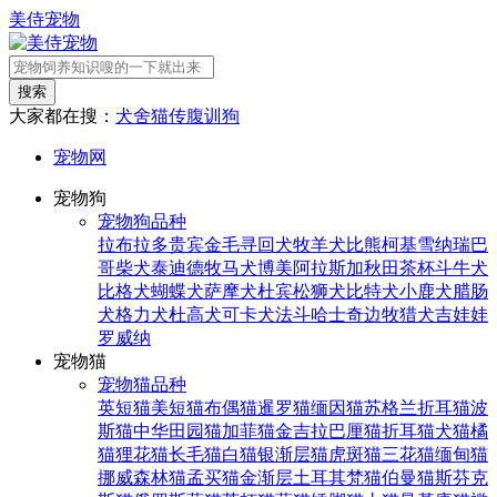
美侍宠物
搜索
大家都在搜：
犬舍
猫传腹
训狗
宠物网
宠物狗
宠物狗品种
拉布拉多
贵宾
金毛寻回犬
牧羊犬
比熊
柯基
雪纳瑞
巴
哥
柴犬
泰迪
德牧
马犬
博美
阿拉斯加
秋田
茶杯
斗牛犬
比格犬
蝴蝶犬
萨摩犬
杜宾
松狮犬
比特犬
小鹿犬
腊肠
犬
格力犬
杜高犬
可卡犬
法斗
哈士奇
边牧
猎犬
吉娃娃
罗威纳
宠物猫
宠物猫品种
英短猫
美短猫
布偶猫
暹罗猫
缅因猫
苏格兰折耳猫
波
斯猫
中华田园猫
加菲猫
金吉拉
巴厘猫
折耳猫
犬猫
橘
猫
狸花猫
长毛猫
白猫
银渐层猫
虎斑猫
三花猫
缅甸猫
挪威森林猫
孟买猫
金渐层
土耳其梵猫
伯曼猫
斯芬克