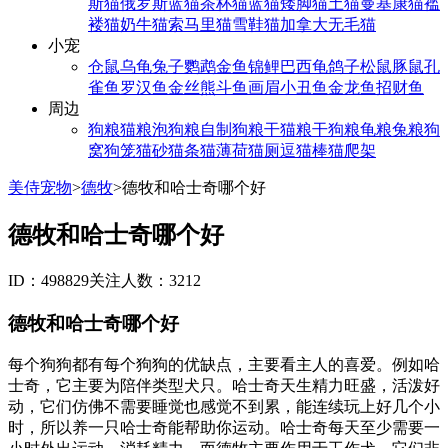
斯猫
俄罗斯蓝猫
茶杯猫
蓝猫
矮脚猫
土猫
曼基康猫
褴
褛猫
奶牛猫
索马里猫
雪鞋猫
加拿大无毛猫
小宠
仓鼠
乌龟
兔子
鹦鹉
金鱼
锦鲤
巴西龟
鸽子
松鼠
豚鼠
孔
雀鱼
罗汉鱼
金丝熊
斗鱼
画眉
小丑鱼
金龙鱼
招财鱼
周边
狗粮
猫粮
泡狗粮
自制狗粮
干猫粮
干狗粮
龟粮
兔粮
狗
窝
狗笼
猫砂
猫条
猫薄荷
猫厕
逗猫棒
猫爬架
美侍宠物
>
德牧
>
德牧和哈士奇哪个好
德牧和哈士奇哪个好
ID：498829
关注人数：3212
德牧和哈士奇哪个好
每个狗狗都有每个狗狗的优缺点，主要看主人的喜爱。例如哈
士奇，它主要为陪伴类型犬只。哈士奇天生精力旺盛，活泼好
动，它们仿佛不需要睡觉也感觉不到累，能连续玩上好几个小
时，所以养一只哈士奇能帮助你运动。哈士奇每天至少需要一