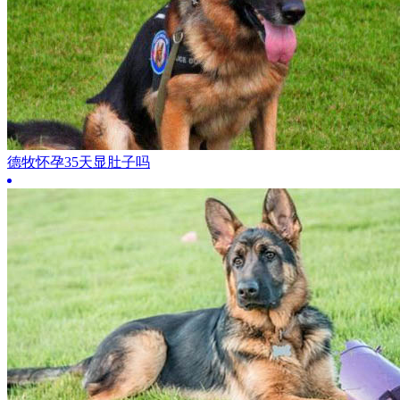
德牧怀孕35天显肚子吗