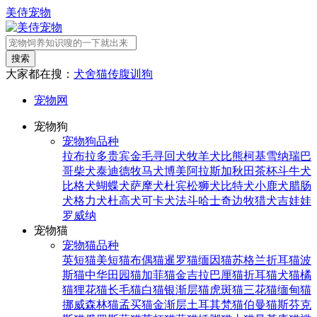
美侍宠物
搜索
大家都在搜：
犬舍
猫传腹
训狗
宠物网
宠物狗
宠物狗品种
拉布拉多
贵宾
金毛寻回犬
牧羊犬
比熊
柯基
雪纳瑞
巴
哥
柴犬
泰迪
德牧
马犬
博美
阿拉斯加
秋田
茶杯
斗牛犬
比格犬
蝴蝶犬
萨摩犬
杜宾
松狮犬
比特犬
小鹿犬
腊肠
犬
格力犬
杜高犬
可卡犬
法斗
哈士奇
边牧
猎犬
吉娃娃
罗威纳
宠物猫
宠物猫品种
英短猫
美短猫
布偶猫
暹罗猫
缅因猫
苏格兰折耳猫
波
斯猫
中华田园猫
加菲猫
金吉拉
巴厘猫
折耳猫
犬猫
橘
猫
狸花猫
长毛猫
白猫
银渐层猫
虎斑猫
三花猫
缅甸猫
挪威森林猫
孟买猫
金渐层
土耳其梵猫
伯曼猫
斯芬克