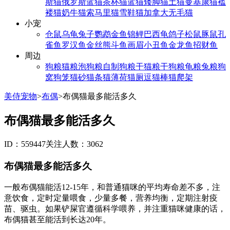
斯猫
俄罗斯蓝猫
茶杯猫
蓝猫
矮脚猫
土猫
曼基康猫
褴
褛猫
奶牛猫
索马里猫
雪鞋猫
加拿大无毛猫
小宠
仓鼠
乌龟
兔子
鹦鹉
金鱼
锦鲤
巴西龟
鸽子
松鼠
豚鼠
孔
雀鱼
罗汉鱼
金丝熊
斗鱼
画眉
小丑鱼
金龙鱼
招财鱼
周边
狗粮
猫粮
泡狗粮
自制狗粮
干猫粮
干狗粮
龟粮
兔粮
狗
窝
狗笼
猫砂
猫条
猫薄荷
猫厕
逗猫棒
猫爬架
美侍宠物
>
布偶
>
布偶猫最多能活多久
布偶猫最多能活多久
ID：559447
关注人数：3062
布偶猫最多能活多久
一般布偶猫能活12-15年，和普通猫咪的平均寿命差不多，注
意饮食，定时定量喂食，少量多餐，营养均衡，定期注射疫
苗、驱虫。如果铲屎官遵循科学喂养，并注重猫咪健康的话，
布偶猫甚至能活到长达20年。