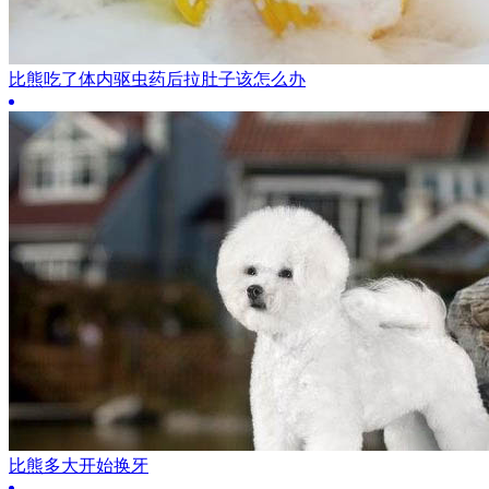
比熊吃了体内驱虫药后拉肚子该怎么办
比熊多大开始换牙