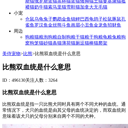
斯猫
俄罗斯蓝猫
茶杯猫
蓝猫
矮脚猫
土猫
曼基康猫
褴
褛猫
奶牛猫
索马里猫
雪鞋猫
加拿大无毛猫
小宠
仓鼠
乌龟
兔子
鹦鹉
金鱼
锦鲤
巴西龟
鸽子
松鼠
豚鼠
孔
雀鱼
罗汉鱼
金丝熊
斗鱼
画眉
小丑鱼
金龙鱼
招财鱼
周边
狗粮
猫粮
泡狗粮
自制狗粮
干猫粮
干狗粮
龟粮
兔粮
狗
窝
狗笼
猫砂
猫条
猫薄荷
猫厕
逗猫棒
猫爬架
美侍宠物
>
比熊
>
比熊双血统是什么意思
比熊双血统是什么意思
ID：496130
关注人数：3264
比熊双血统是什么意思
比熊双血统是指一只比熊犬同时具有两个不同犬种的血统。通
常情况下，犬只的血统是由其父母的血统决定的，而双血统则
意味着该犬只的父母分别来自两个不同的犬种。