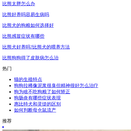
比熊太胖怎么办
比熊好养吗容易生病吗
比熊犬的狗粮如何选择好
比熊感冒症状有哪些
比熊犬好养吗?比熊犬的喂养方法
比熊狗狗得了皮肤病怎么治
热门
猫的生殖特点
狗狗拉稀像泥浆很臭但精神很好怎么治疗
狗为啥不吃狗粮了如何矫正
狗肠炎有哪些症状表现
惠比特犬和灵缇的区别
如何判断母仓鼠流产
推荐