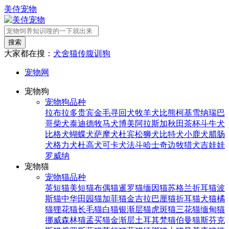
美侍宠物
搜索
大家都在搜：
犬舍
猫传腹
训狗
宠物网
宠物狗
宠物狗品种
拉布拉多
贵宾
金毛寻回犬
牧羊犬
比熊
柯基
雪纳瑞
巴
哥
柴犬
泰迪
德牧
马犬
博美
阿拉斯加
秋田
茶杯
斗牛犬
比格犬
蝴蝶犬
萨摩犬
杜宾
松狮犬
比特犬
小鹿犬
腊肠
犬
格力犬
杜高犬
可卡犬
法斗
哈士奇
边牧
猎犬
吉娃娃
罗威纳
宠物猫
宠物猫品种
英短猫
美短猫
布偶猫
暹罗猫
缅因猫
苏格兰折耳猫
波
斯猫
中华田园猫
加菲猫
金吉拉
巴厘猫
折耳猫
犬猫
橘
猫
狸花猫
长毛猫
白猫
银渐层猫
虎斑猫
三花猫
缅甸猫
挪威森林猫
孟买猫
金渐层
土耳其梵猫
伯曼猫
斯芬克